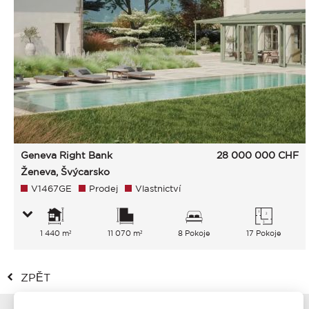
Geneva Right Bank
28 000 000
CHF
Ženeva, Švýcarsko
V1467GE
Prodej
Vlastnictví
1 440 m²
11 070 m²
8 Pokoje
17 Pokoje
ZPĚT