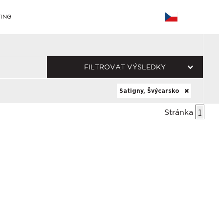
ING
FILTROVAT VÝSLEDKY
Satigny, Švýcarsko
Stránka
1