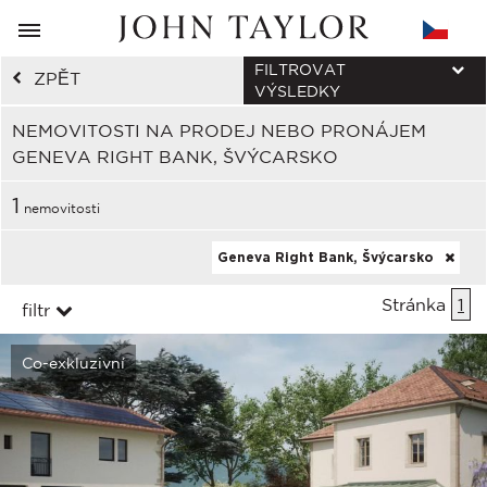
FILTROVAT
ZPĚT
VÝSLEDKY
NEMOVITOSTI NA PRODEJ NEBO PRONÁJEM
GENEVA RIGHT BANK, ŠVÝCARSKO
1
nemovitosti
Geneva Right Bank, Švýcarsko
Stránka
1
filtr
Co-exkluzivní