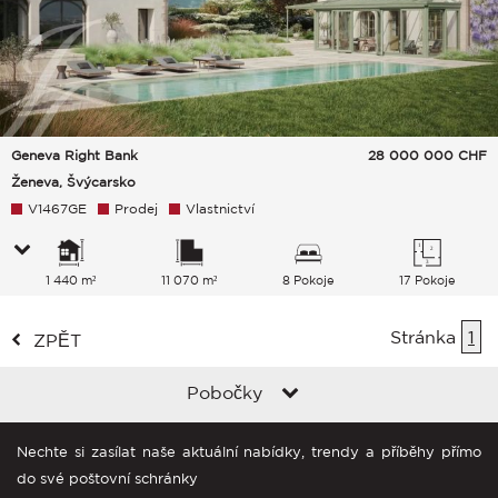
Geneva Right Bank
28 000 000
CHF
Ženeva, Švýcarsko
V1467GE
Prodej
Vlastnictví
1 440 m²
11 070 m²
8 Pokoje
17 Pokoje
Stránka
1
ZPĚT
Pobočky
Nechte si zasílat naše aktuální nabídky, trendy a příběhy přímo
do své poštovní schránky