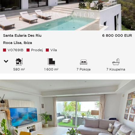
Santa Eularia Des Riu
6 800 000
EUR
Roca Llisa, Ibiza
V0769IB
Prodej
Vila
580 m²
1 600 m²
7 Pokoje
7 Koupelna