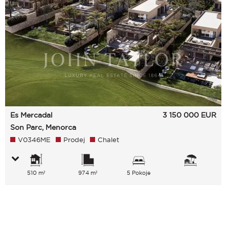
Es Mercadal
3 150 000
EUR
Son Parc, Menorca
V0346ME
Prodej
Chalet
510 m²
974 m²
5 Pokoje