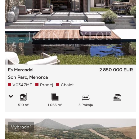
Es Mercadal
2 850 000
EUR
Son Parc, Menorca
V0347ME
Prodej
Chalet
510 m²
1 065 m²
5 Pokoje
Výhradní