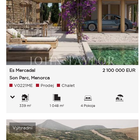
Es Mercadal
2 100 000
EUR
Son Parc, Menorca
V0221ME
Prodej
Chalet
339 m²
1 048 m²
4 Pokoje
Výhradní