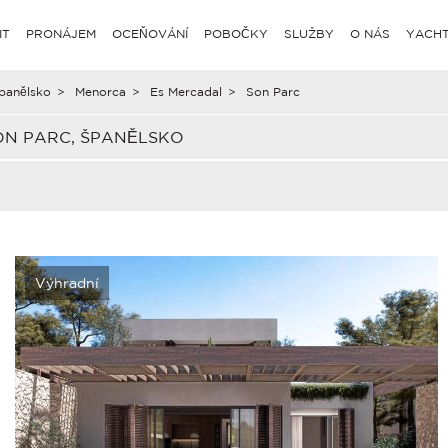
IT
PRONÁJEM
OCEŇOVÁNÍ
POBOČKY
SLUŽBY
O NÁS
YACHT
panělsko
>
Menorca
>
Es Mercadal
>
Son Parc
ON PARC, ŠPANĚLSKO
Výhradní