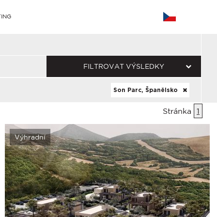
ING
FILTROVAT VÝSLEDKY
Son Parc, Španělsko
Stránka
1
Výhradní