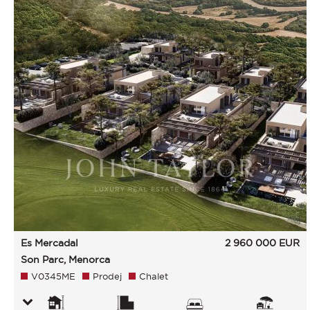
Es Mercadal
2 960 000
EUR
Son Parc, Menorca
V0345ME
Prodej
Chalet