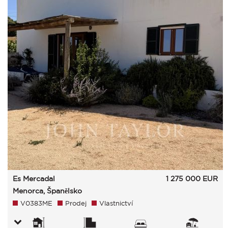
Es Mercadal
1 275 000
EUR
Menorca, Španělsko
V0383ME
Prodej
Vlastnictví