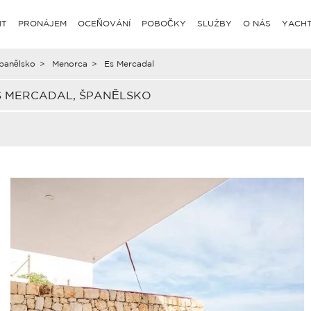
IT
PRONÁJEM
OCEŇOVÁNÍ
POBOČKY
SLUŽBY
O NÁS
YACHT
panělsko
>
Menorca
>
Es Mercadal
S MERCADAL, ŠPANĚLSKO