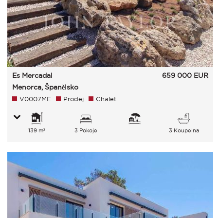
Es Mercadal
659 000
EUR
Menorca, Španělsko
V0007ME
Prodej
Chalet
139 m²
3 Pokoje
3 Koupelna