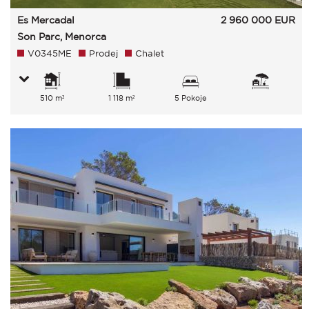
Es Mercadal
2 960 000
EUR
Son Parc, Menorca
V0345ME
Prodej
Chalet
510 m²
1 118 m²
5 Pokoje