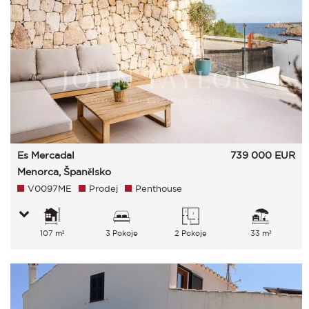
Es Mercadal
739 000
EUR
Menorca, Španělsko
V0097ME
Prodej
Penthouse
107 m²
3 Pokoje
2 Pokoje
33 m²