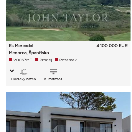
Es Mercadal
4 100 000
EUR
Menorca, Španělsko
V0067ME
Prodej
Pozemek
Plavecký bazén
Klimatizace