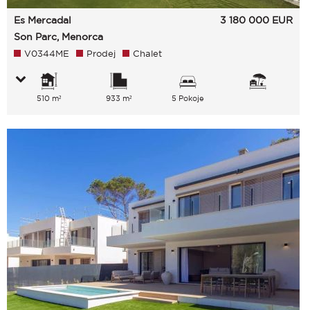
Es Mercadal
3 180 000
EUR
Son Parc, Menorca
V0344ME
Prodej
Chalet
510 m²
933 m²
5 Pokoje