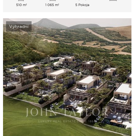
510 m²
1 065 m²
5 Pokoje
Výhradní