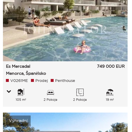
Es Mercadal
749 000
EUR
Menorca, Španělsko
V0261ME
Prodej
Penthouse
105 m²
2 Pokoje
2 Pokoje
19 m²
Výhradní