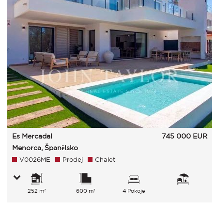
Es Mercadal
745 000
EUR
Menorca, Španělsko
V0026ME
Prodej
Chalet
252 m²
600 m²
4 Pokoje