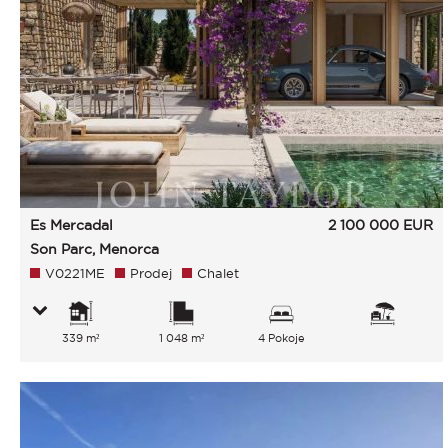
Es Mercadal
2 100 000
EUR
Son Parc, Menorca
V0221ME
Prodej
Chalet
339 m²
1 048 m²
4 Pokoje