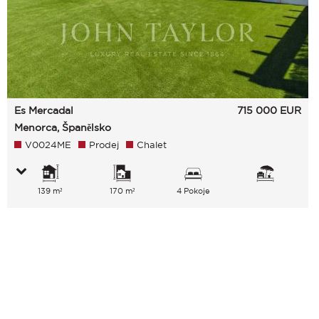
Es Mercadal
715 000
EUR
Menorca, Španělsko
V0024ME
Prodej
Chalet
139 m²
170 m²
4 Pokoje