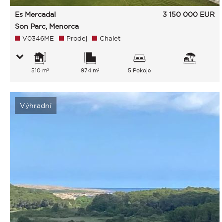
Es Mercadal
3 150 000
EUR
Son Parc, Menorca
V0346ME
Prodej
Chalet
510 m²
974 m²
5 Pokoje
Výhradní