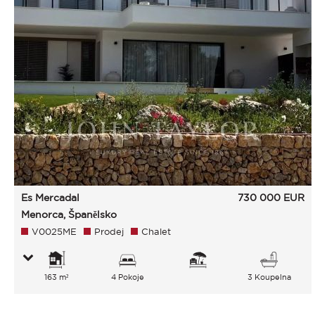
Es Mercadal
730 000
EUR
Menorca, Španělsko
V0025ME
Prodej
Chalet
163 m²
4 Pokoje
3 Koupelna