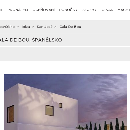
IT
PRONÁJEM
OCEŇOVÁNÍ
POBOČKY
SLUŽBY
O NÁS
YACHT
panělsko
>
Ibiza
>
San José
>
Cala De Bou
ALA DE BOU, ŠPANĚLSKO