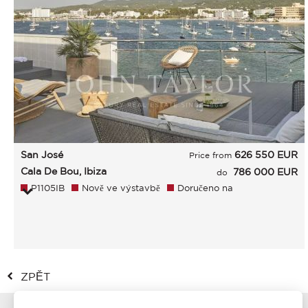
San José
626 550
EUR
Price from
Cala De Bou, Ibiza
786 000 EUR
do
P1105IB
Nově ve výstavbě
Doručeno na
ZPĚT