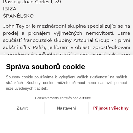
Passeig Joan Carles I, 39
IBIZA
ŠPANĚLSKO
John Taylor je mezinárodní skupina specializující se na
prodej a pronájem výjimečných nemovitostí. Jsme
součástí francouzské skupiny Artcurial Group - : první
aukční síň v Paříži, je lídrem v oblasti zprostředkování
a prodeje výjimečného zboží a nemovitostí, jako jsou
vinice, jachty, šperky , starožitnosti, zámky a další. S
Správa souborů cookie
podporou 150 let zkušeností v oblasti nemovitostí a
30 agentur po celém světě zaručujeme výjimečné
Soubory cookie používáme k vylepšení vašich zkušeností na našich
zviditelnění nemovitostí v našem portfoliu. S týmem
stránkách. Soubory cookie můžete přijmout nebo nastavit pomocí
níže uvedených tlačítek.
vysoce kvalifikovaných agentů se specializujeme na
exkluzivní nemovitosti, poskytujeme individuální
Consentements certifiés par
1
MAKE ENQUIRY
poradenství a naprostou diskrétnost.
Zavřít
Nastavení
Přijmout všechny
Platforma pro správu souhlasů: Upravte si své volby
Axeptio consent
Máme databázi mezinárodních klientů, kteří přicházejí
Naše platforma vám umožňuje přizpůsobit a spravovat vaše nasta
do naší agentury na Ibize prostřednictvím naší
mezinárodní sítě. Obvykle se jedná o majitele několika