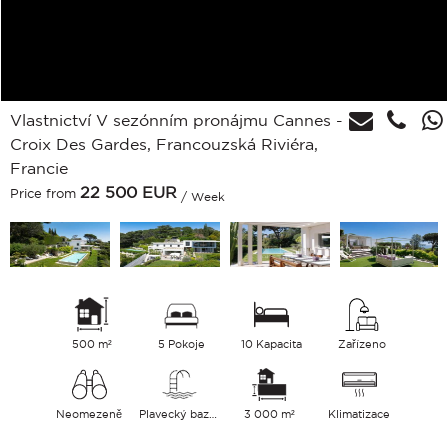
Vlastnictví V sezónním pronájmu Cannes -
Croix Des Gardes, Francouzská Riviéra,
Francie
22 500
EUR
Price from
/ Week
500 m²
5 Pokoje
10 Kapacita
Zařízeno
Neomezeně
Plavecký bazén
3 000 m²
Klimatizace