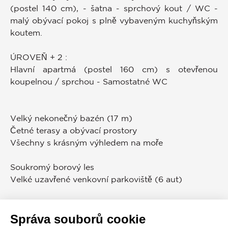
(postel 140 cm), - šatna - sprchový kout / WC -
malý obývací pokoj s plně vybaveným kuchyňským
koutem.
ÚROVEŇ + 2 :
Hlavní apartmá (postel 160 cm) s otevřenou
koupelnou / sprchou - Samostatné WC
Velký nekonečný bazén (17 m)
Četné terasy a obývací prostory
Všechny s krásným výhledem na moře
Soukromý borový les
Velké uzavřené venkovní parkoviště (6 aut)
Vybavení: Poplašný systém s kamerovým
systémem.
Správa souborů cookie