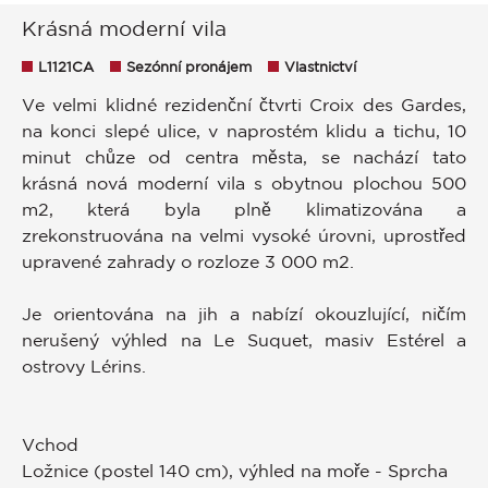
Krásná moderní vila
L1121CA
Sezónní pronájem
Vlastnictví
Ve velmi klidné rezidenční čtvrti Croix des Gardes,
na konci slepé ulice, v naprostém klidu a tichu, 10
minut chůze od centra města, se nachází tato
krásná nová moderní vila s obytnou plochou 500
m2, která byla plně klimatizována a
zrekonstruována na velmi vysoké úrovni, uprostřed
upravené zahrady o rozloze 3 000 m2.
Je orientována na jih a nabízí okouzlující, ničím
nerušený výhled na Le Suquet, masiv Estérel a
ostrovy Lérins.
Vchod
Ložnice (postel 140 cm), výhled na moře - Sprcha