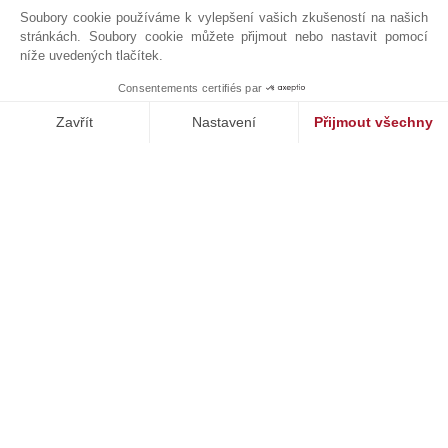
Hifi bose wifi v celém domě.
Soubory cookie používáme k vylepšení vašich zkušeností na našich
stránkách. Soubory cookie můžete přijmout nebo nastavit pomocí
níže uvedených tlačítek.
Consentements certifiés par
MAKE ENQUIRY
JOHN TAYLOR CANNES LOCATION
Zavřít
Nastavení
Přijmout všechny
Platforma pro správu souhlasů: Upravte si své volby
Axeptio consent
Naše platforma vám umožňuje přizpůsobit a spravovat vaše nasta
Kontaktní formulář
+33 4 97 06 65 65
Vyhledejte na mapě