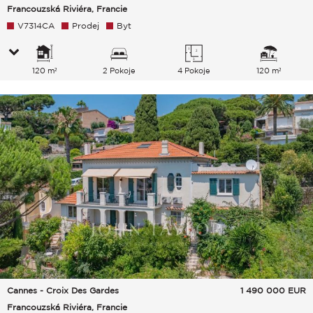
Francouzská Riviéra, Francie
V7314CA
Prodej
Byt
120 m²
2 Pokoje
4 Pokoje
120 m²
Cannes - Croix Des Gardes
1 490 000
EUR
Francouzská Riviéra, Francie