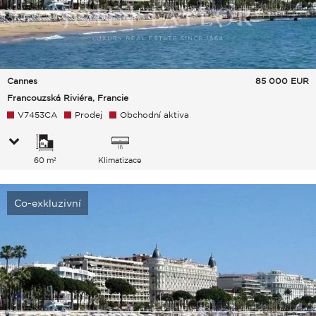
Cannes
85 000
EUR
Francouzská Riviéra, Francie
V7453CA
Prodej
Obchodní aktiva
60 m²
Klimatizace
Co-exkluzivní