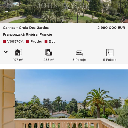
Cannes - Croix Des Gardes
2 990 000
EUR
Francouzská Riviéra, Francie
V6857CA
Prodej
Byt
197 m²
233 m²
3 Pokoje
5 Pokoje