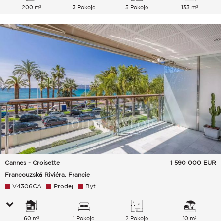
200 m²
3 Pokoje
5 Pokoje
133 m²
Cannes - Croisette
1 590 000
EUR
Francouzská Riviéra, Francie
V4306CA
Prodej
Byt
60 m²
1 Pokoje
2 Pokoje
10 m²