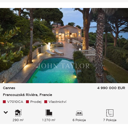
Cannes
4 990 000
EUR
Francouzská Riviéra, Francie
V7010CA
Prodej
Vlastnictví
290 m²
1 270 m²
6 Pokoje
7 Pokoje