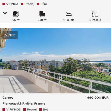
V7121CA
Prodej
Dům
195 m²
738 m²
4 Pokoje
8 Pokoje
Video
Cannes
1 990 000
EUR
Francouzská Riviéra, Francie
V1791MGS
Prodej
Byt