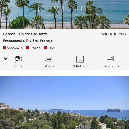
Cannes - Pointe Croisette
1 590 000
EUR
Francouzská Riviéra, Francie
V7235CA
Prodej
Byt
61 m²
1 Pokoje
2 Pokoje
1 Koupelna