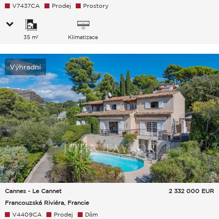
V7437CA
Prodej
Prostory
35 m²
Klimatizace
Výhradní
Cannes - Le Cannet
2 332 000
EUR
Francouzská Riviéra, Francie
V4409CA
Prodej
Dům