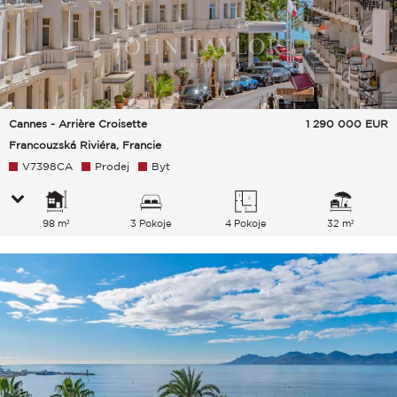
Cannes - Arrière Croisette
1 290 000
EUR
Francouzská Riviéra, Francie
V7398CA
Prodej
Byt
98 m²
3 Pokoje
4 Pokoje
32 m²