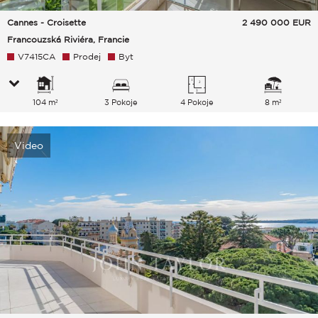
Cannes - Croisette
2 490 000
EUR
Francouzská Riviéra, Francie
V7415CA
Prodej
Byt
104 m²
3 Pokoje
4 Pokoje
8 m²
Video