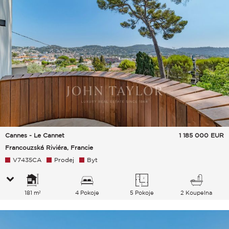
Cannes - Le Cannet
1 185 000
EUR
Francouzská Riviéra, Francie
V7435CA
Prodej
Byt
181 m²
4 Pokoje
5 Pokoje
2 Koupelna