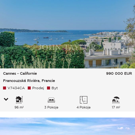
Cannes - Californie
990 000
EUR
Francouzská Riviéra, Francie
V7434CA
Prodej
Byt
96 m²
3 Pokoje
4 Pokoje
17 m²