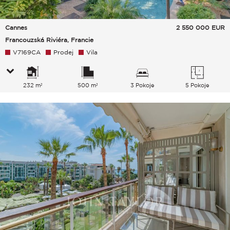
Cannes
2 550 000
EUR
Francouzská Riviéra, Francie
V7169CA
Prodej
Vila
232 m²
500 m²
3 Pokoje
5 Pokoje