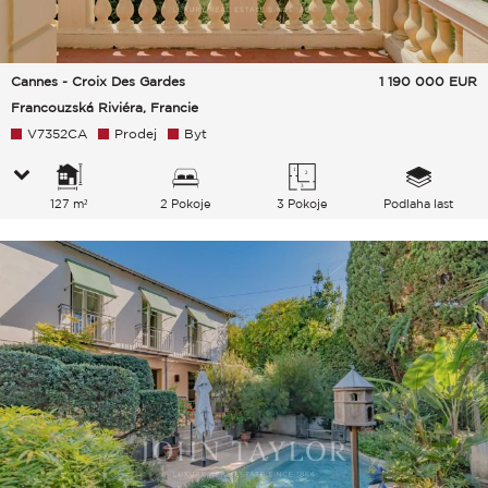
Cannes - Croix Des Gardes
1 190 000
EUR
Francouzská Riviéra, Francie
V7352CA
Prodej
Byt
127 m²
2 Pokoje
3 Pokoje
Podlaha last