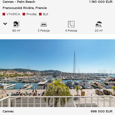
Cannes - Palm Beach
1 190 000
EUR
Francouzská Riviéra, Francie
V7431CA
Prodej
Byt
80 m²
3 Pokoje
4 Pokoje
20 m²
Cannes
998 000
EUR