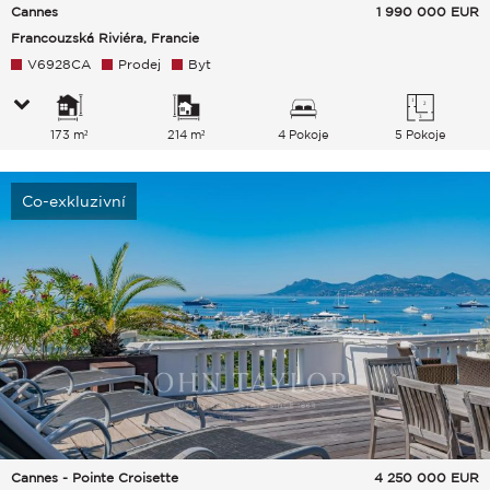
Cannes
1 990 000
EUR
Francouzská Riviéra, Francie
V6928CA
Prodej
Byt
173 m²
214 m²
4 Pokoje
5 Pokoje
Co-exkluzivní
Cannes - Pointe Croisette
4 250 000
EUR