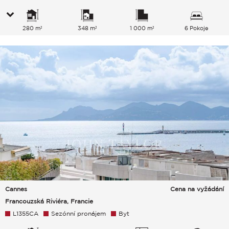
280 m²
348 m²
1 000 m²
6 Pokoje
Cannes
Cena na vyžádání
Francouzská Riviéra, Francie
L1355CA
Sezónní pronájem
Byt