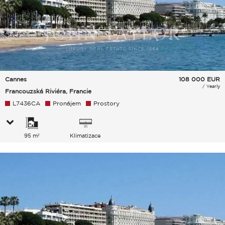
Cannes
108 000
EUR
/ Yearly
Francouzská Riviéra, Francie
L7436CA
Pronájem
Prostory
95 m²
Klimatizace