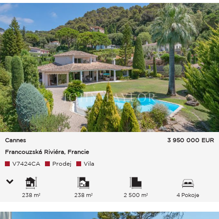
Cannes
3 950 000
EUR
Francouzská Riviéra, Francie
V7424CA
Prodej
Vila
238 m²
238 m²
2 500 m²
4 Pokoje