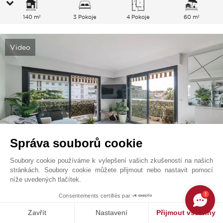
140 m²
3 Pokoje
4 Pokoje
60 m²
Video
Správa souborů cookie
Soubory cookie používáme k vylepšení vašich zkušeností na našich
stránkách. Soubory cookie můžete přijmout nebo nastavit pomocí
Cannes - Banane
1 290 000
EUR
níže uvedených tlačítek.
Francouzská Riviéra, Francie
1
Consentements certifiés par
V6841CA
Prodej
Byt
Zavřít
Nastavení
Přijmout všechny