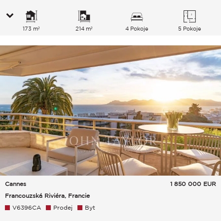
173 m²
214 m²
4 Pokoje
5 Pokoje
Cannes
1 850 000
EUR
Francouzská Riviéra, Francie
V6396CA
Prodej
Byt