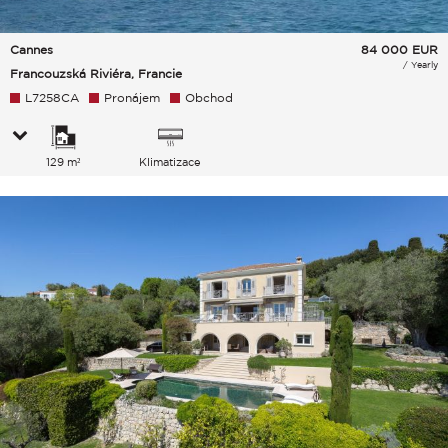
Cannes
84 000
EUR
/ Yearly
Francouzská Riviéra, Francie
L7258CA
Pronájem
Obchod
129 m²
Klimatizace