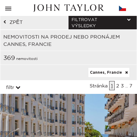
FILTROVAT
ZPĚT
VÝSLEDKY
NEMOVITOSTI NA PRODEJ NEBO PRONÁJEM
CANNES, FRANCIE
369
nemovitosti
Cannes, Francie
Stránka
1
2
3
..
7
filtr