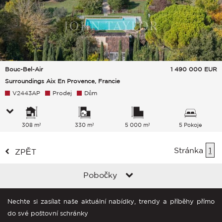
Bouc-Bel-Air
1 490 000
EUR
Surroundings Aix En Provence, Francie
V2443AP
Prodej
Dům
308 m²
330 m²
5 000 m²
5 Pokoje
Stránka
1
ZPĚT
Pobočky
Nechte si zasílat naše aktuální nabídky, trendy a příběhy přímo
do své poštovní schránky