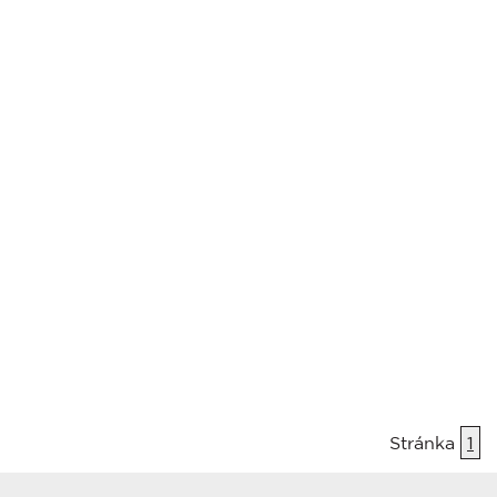
Stránka
1