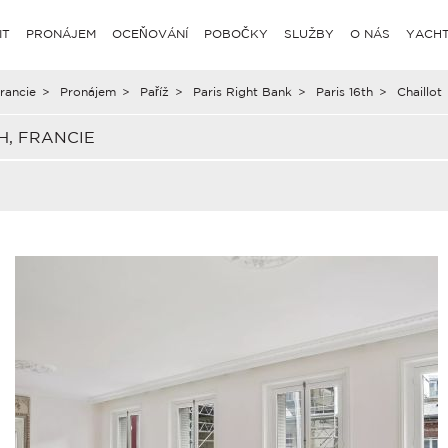
IT
PRONÁJEM
OCEŇOVÁNÍ
POBOČKY
SLUŽBY
O NÁS
YACHT
rancie
>
Pronájem
>
Paříž
>
Paris Right Bank
>
Paris 16th
>
Chaillot
H, FRANCIE