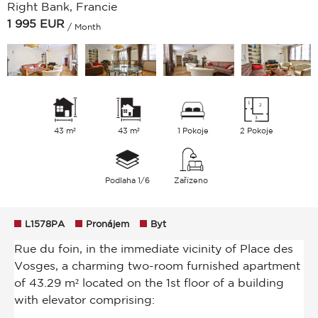
Right Bank, Francie
1 995
EUR
/ Month
43 m²
43 m²
1 Pokoje
2 Pokoje
Podlaha 1/6
Zařízeno
L1578PA
Pronájem
Byt