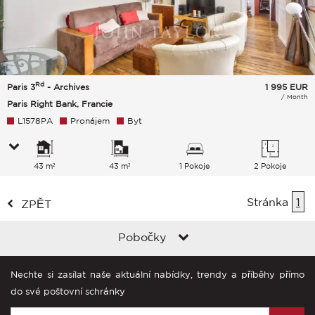
Rd
Paris 3
- Archives
1 995
EUR
/ Month
Paris Right Bank, Francie
L1578PA
Pronájem
Byt
43 m²
43 m²
1 Pokoje
2 Pokoje
Stránka
1
ZPĚT
Pobočky
Nechte si zasílat naše aktuální nabídky, trendy a příběhy přímo
do své poštovní schránky