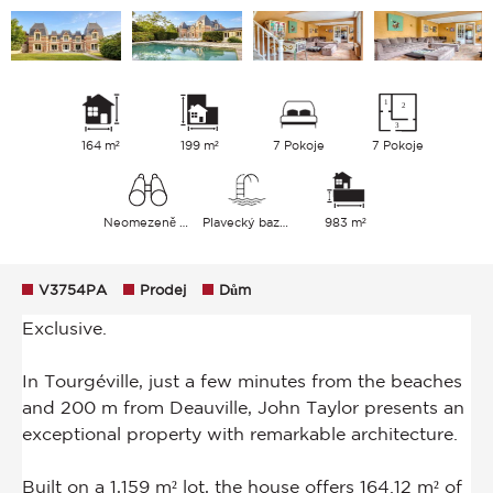
164 m²
199 m²
7 Pokoje
7 Pokoje
Neomezeně Zahrada
Plavecký bazén
983 m²
V3754PA
Prodej
Dům