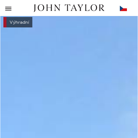
ZPĚT
Výhradní