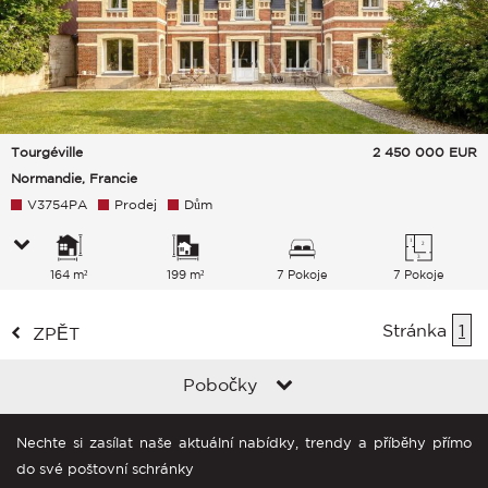
Tourgéville
2 450 000
EUR
Normandie, Francie
V3754PA
Prodej
Dům
164 m²
199 m²
7 Pokoje
7 Pokoje
Stránka
1
ZPĚT
Pobočky
Nechte si zasílat naše aktuální nabídky, trendy a příběhy přímo
do své poštovní schránky