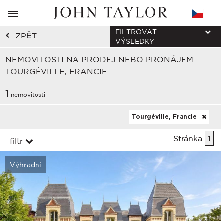
FILTROVAT
ZPĚT
VÝSLEDKY
NEMOVITOSTI NA PRODEJ NEBO PRONÁJEM
TOURGÉVILLE, FRANCIE
1
nemovitosti
Tourgéville, Francie
Stránka
1
filtr
Výhradní