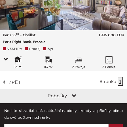
Th
Paris 16
- Chaillot
1 335 000
EUR
Paris Right Bank, Francie
V3614PA
Prodej
Byt
83 m²
83 m²
2 Pokoje
3 Pokoje
Stránka
1
ZPĚT
Pobočky
Nechte si zasílat naše aktuální nabídky, trendy a příběhy přímo
do své poštovní schránky