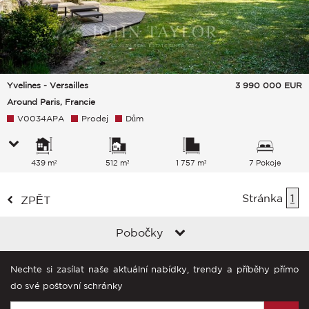
Yvelines - Versailles
3 990 000
EUR
Around Paris, Francie
V0034APA
Prodej
Dům
439 m²
512 m²
1 757 m²
7 Pokoje
Stránka
1
ZPĚT
Pobočky
Nechte si zasílat naše aktuální nabídky, trendy a příběhy přímo
do své poštovní schránky