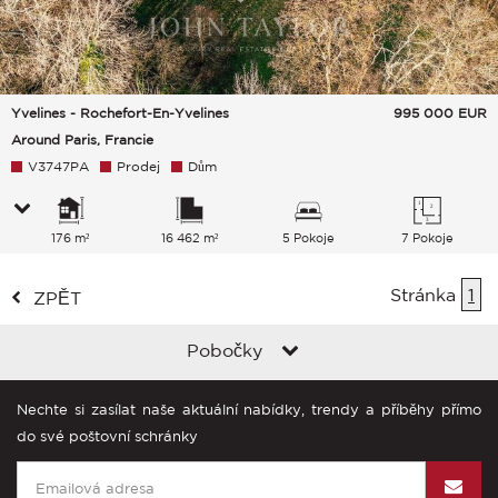
Yvelines - Rochefort-En-Yvelines
995 000
EUR
Around Paris, Francie
V3747PA
Prodej
Dům
176 m²
16 462 m²
5 Pokoje
7 Pokoje
Stránka
1
ZPĚT
Pobočky
Nechte si zasílat naše aktuální nabídky, trendy a příběhy přímo
do své poštovní schránky