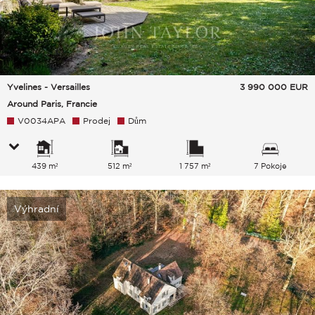
Yvelines - Versailles
3 990 000
EUR
Around Paris, Francie
V0034APA
Prodej
Dům
439 m²
512 m²
1 757 m²
7 Pokoje
Výhradní