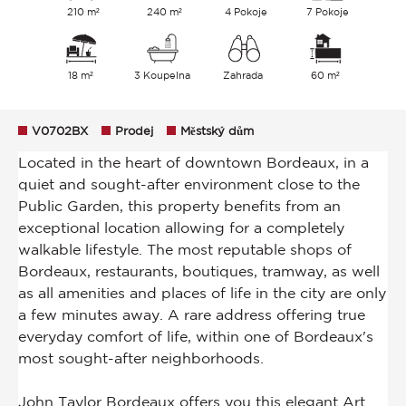
210 m²
240 m²
4 Pokoje
7 Pokoje
18 m²
3 Koupelna
Zahrada
60 m²
V0702BX
Prodej
Městský dům