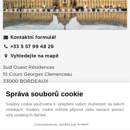
Kontaktní formulář
+33 5 57 99 48 29
Vyhledejte na mapě
Sud Ouest Résidences
51 Cours Georges Clemenceau
33000
BORDEAUX
Gironde
,
FRANCIE
Správa souborů cookie
Bylo to roku 1864, kdy sir John Taylor objevil
Soubory cookie používáme k vylepšení vašich zkušeností na našich
Francouzskou Riviéru a založil v Cannes jednu z
stránkách. Soubory cookie můžete přijmout nebo nastavit pomocí
nejpřednějších značek na poli s luxusními
níže uvedených tlačítek.
nemovitostmi. Na základě vize tohoto průkopníka se
Consentements certifiés par
poté společnost John Taylor – luxury real estate začala
MAKE ENQUIRY