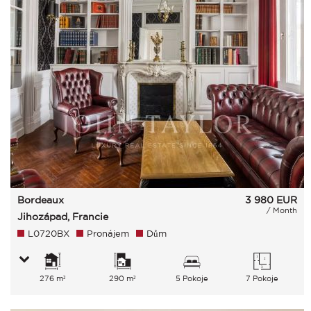
Bordeaux
3 980
EUR
/ Month
Jihozápad, Francie
L0720BX
Pronájem
Dům
276 m²
290 m²
5 Pokoje
7 Pokoje