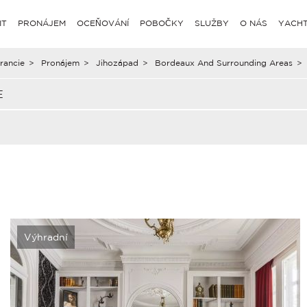
IT
PRONÁJEM
OCEŇOVÁNÍ
POBOČKY
SLUŽBY
O NÁS
YACHT
rancie
>
Pronájem
>
Jihozápad
>
Bordeaux And Surrounding Areas
>
E
Výhradní