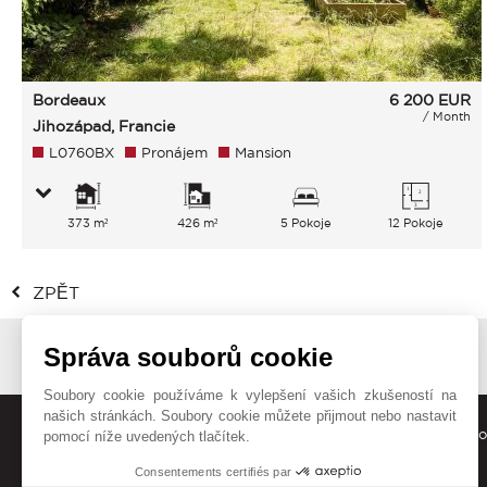
Bordeaux
6 200
EUR
/ Month
Jihozápad, Francie
L0760BX
Pronájem
Mansion
373 m²
426 m²
5 Pokoje
12 Pokoje
ZPĚT
Správa souborů cookie
Soubory cookie používáme k vylepšení vašich zkušeností na
našich stránkách. Soubory cookie můžete přijmout nebo nastavit
Nechte si zasílat naše aktuální nabídky, trendy a příběhy přím
pomocí níže uvedených tlačítek.
Consentements certifiés par