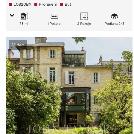
L0820BX
Pronájem
Byt
75 m²
1 Pokoje
2 Pokoje
Podlaha 2/3
Video