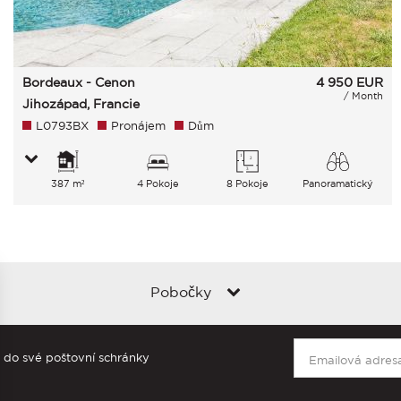
Bordeaux - Cenon
4 950
EUR
/ Month
Jihozápad, Francie
L0793BX
Pronájem
Dům
387 m²
4 Pokoje
8 Pokoje
Panoramatický
Nebe Venkov
Pobočky
o do své poštovní schránky