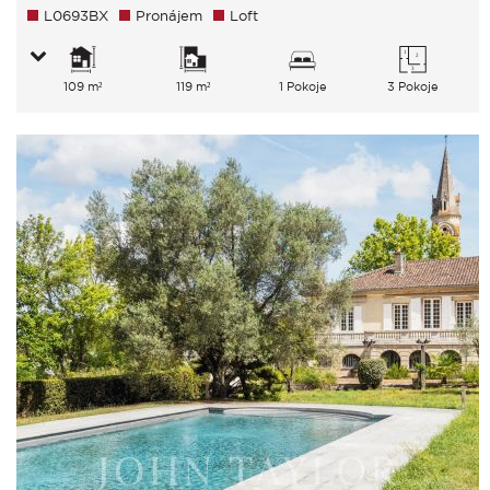
L0693BX
Pronájem
Loft
109 m²
119 m²
1 Pokoje
3 Pokoje