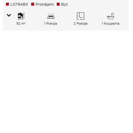
L0794BX
Pronájem
Byt
92 m²
1 Pokoje
2 Pokoje
1 Koupelna