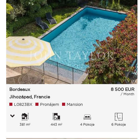
Bordeaux
8 500
EUR
/ Month
Jihozápad, Francie
L0823BX
Pronájem
Mansion
381 m²
443 m²
4 Pokoje
6 Pokoje