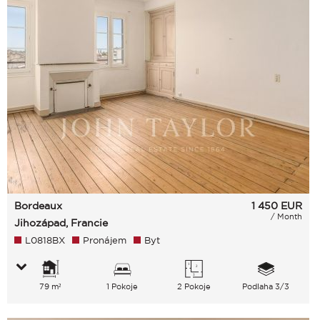
Bordeaux
1 450
EUR
/ Month
Jihozápad, Francie
L0818BX
Pronájem
Byt
79 m²
1 Pokoje
2 Pokoje
Podlaha 3/3