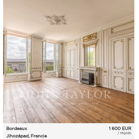
Bordeaux
1 600
EUR
/ Month
Jihozápad, Francie