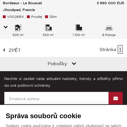
Bordeaux - Le Bouscat
3 990 000
EUR
Jihozápad, Francie
V0026BX
Prodej
Dům
500 m²
550 m²
1 100 m²
8 Pokoje
Stránka
1
ZPĚT
Pobočky
Nechte si zasílat naše aktuální nabídky, trendy a příběhy přímo
do své poštovní schránky
Správa souborů cookie
Soubory cookie používáme k vylepšení vašich zkušeností na našich
John Taylor na světě