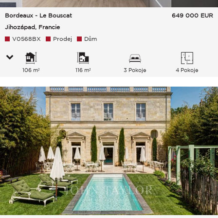
Bordeaux - Le Bouscat
649 000
EUR
Jihozápad, Francie
V0568BX
Prodej
Dům
106 m²
116 m²
3 Pokoje
4 Pokoje