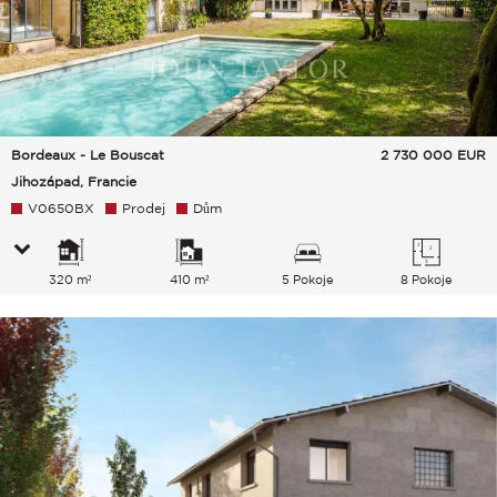
Bordeaux - Le Bouscat
2 730 000
EUR
Jihozápad, Francie
V0650BX
Prodej
Dům
320 m²
410 m²
5 Pokoje
8 Pokoje