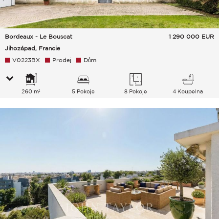
Bordeaux - Le Bouscat
1 290 000
EUR
Jihozápad, Francie
V0223BX
Prodej
Dům
260 m²
5 Pokoje
8 Pokoje
4 Koupelna