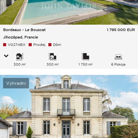
Bordeaux - Le Bouscat
1 795 000
EUR
Jihozápad, Francie
V0274BX
Prodej
Dům
300 m²
300 m²
1 750 m²
6 Pokoje
Výhradní