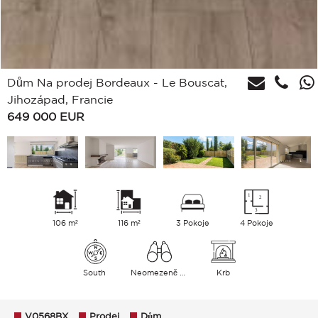
Dům Na prodej Bordeaux - Le Bouscat,
Jihozápad, Francie
649 000
EUR
106 m²
116 m²
3 Pokoje
4 Pokoje
South
Neomezeně ulice
Krb
V0568BX
Prodej
Dům