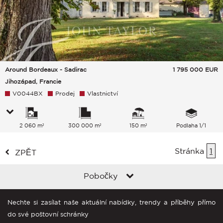
Around Bordeaux - Sadirac
1 795 000
EUR
Jihozápad, Francie
V0044BX
Prodej
Vlastnictví
2 060 m²
300 000 m²
150 m²
Podlaha 1/1
Stránka
1
ZPĚT
Pobočky
Nechte si zasílat naše aktuální nabídky, trendy a příběhy přímo
do své poštovní schránky