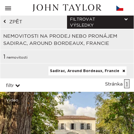
FILTROVAT
ZPĚT
VÝSLEDKY
NEMOVITOSTI NA PRODEJ NEBO PRONÁJEM
SADIRAC, AROUND BORDEAUX, FRANCIE
1
nemovitosti
Sadirac, Around Bordeaux, Francie
Stránka
1
filtr
Video