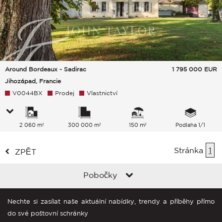
Around Bordeaux - Sadirac
1 795 000
EUR
Jihozápad, Francie
V0044BX
Prodej
Vlastnictví
2 060 m²
300 000 m²
150 m²
Podlaha 1/1
Stránka
1
ZPĚT
Pobočky
Nechte si zasílat naše aktuální nabídky, trendy a příběhy přímo
do své poštovní schránky