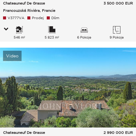
Chateauneuf De Grasse
3 500 000
EUR
Francouzská Riviéra, Francie
V3777VA
Prodej
Dům
546 m²
5 823 m²
6 Pokoje
9 Pokoje
Video
Chateauneuf De Grasse
2 990 000
EUR