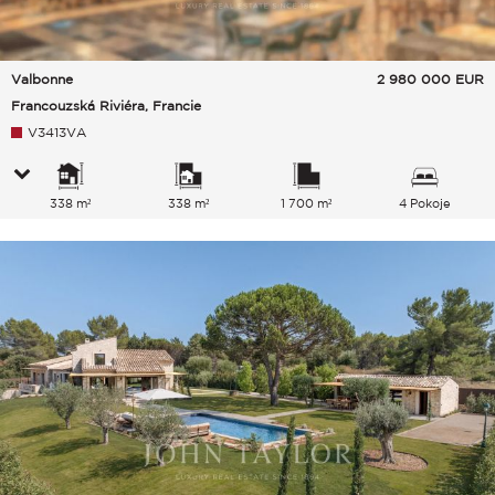
Valbonne
2 980 000
EUR
Francouzská Riviéra, Francie
V3413VA
338 m²
338 m²
1 700 m²
4 Pokoje