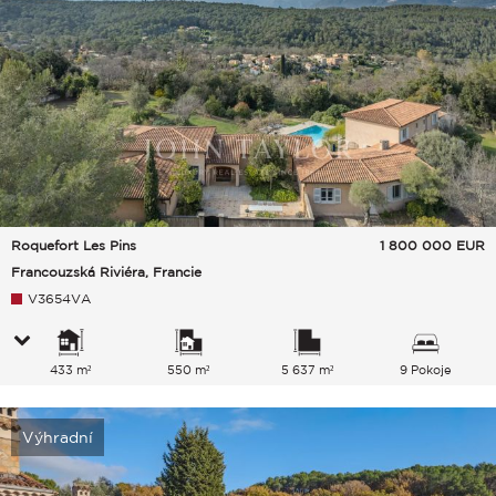
Roquefort Les Pins
1 800 000
EUR
Francouzská Riviéra, Francie
V3654VA
433 m²
550 m²
5 637 m²
9 Pokoje
Výhradní