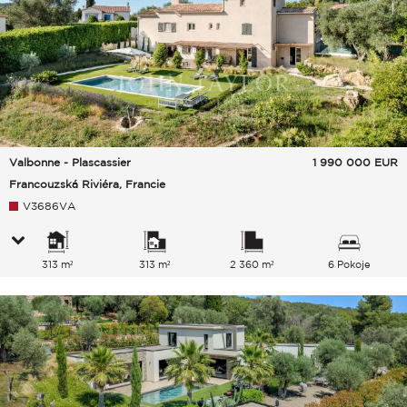
Valbonne - Plascassier
1 990 000
EUR
Francouzská Riviéra, Francie
V3686VA
313 m²
313 m²
2 360 m²
6 Pokoje