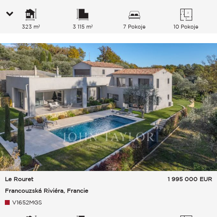
323 m²
3 115 m²
7 Pokoje
10 Pokoje
Le Rouret
1 995 000
EUR
Francouzská Riviéra, Francie
V1652MGS