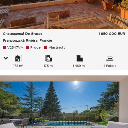
Chateauneuf De Grasse
1 650 000
EUR
Francouzská Riviéra, Francie
V2547VA
Prodej
Vlastnictví
173 m²
175 m²
1 469 m²
4 Pokoje