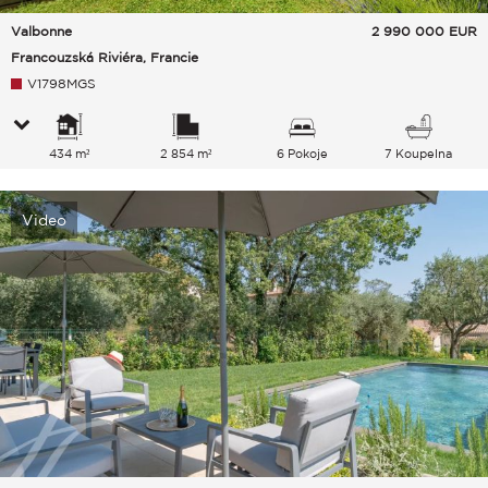
Valbonne
2 990 000
EUR
Francouzská Riviéra, Francie
V1798MGS
434 m²
2 854 m²
6 Pokoje
7 Koupelna
Video