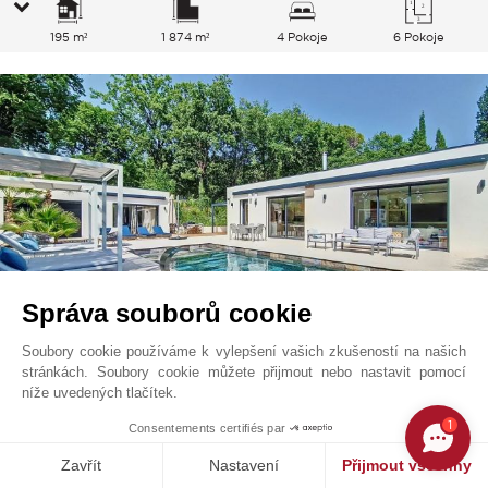
195 m²
1 874 m²
4 Pokoje
6 Pokoje
Správa souborů cookie
Soubory cookie používáme k vylepšení vašich zkušeností na našich
stránkách. Soubory cookie můžete přijmout nebo nastavit pomocí
Opio
1 995 000
EUR
níže uvedených tlačítek.
Francouzská Riviéra, Francie
1
Consentements certifiés par
V0912MGS
Zavřít
Nastavení
Přijmout všechny