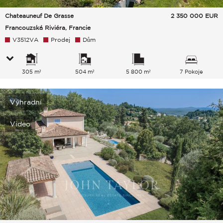
Chateauneuf De Grasse
2 350 000
EUR
Francouzská Riviéra, Francie
V3512VA
Prodej
Dům
305 m²
504 m²
5 800 m²
7 Pokoje
Výhradní
Video