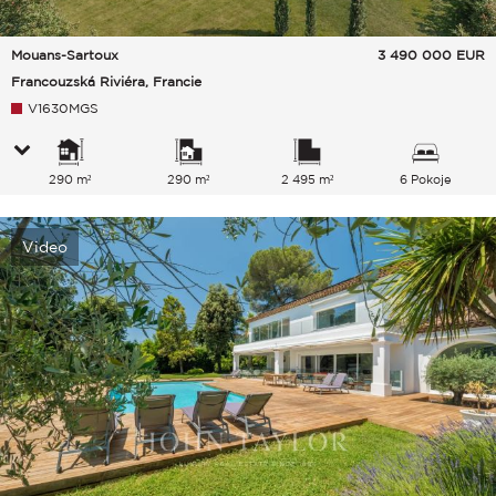
Mouans-Sartoux
3 490 000
EUR
Francouzská Riviéra, Francie
V1630MGS
290 m²
290 m²
2 495 m²
6 Pokoje
Video