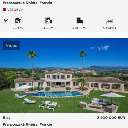
Francouzská Riviéra, Francie
V3305VA
220 m²
428 m²
3 000 m²
5 Pokoje
Video
Biot
3 900 000
EUR
Francouzská Riviéra, Francie