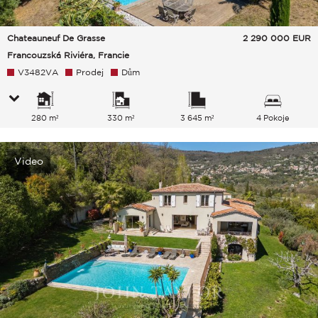
Chateauneuf De Grasse
2 290 000
EUR
Francouzská Riviéra, Francie
V3482VA
Prodej
Dům
280 m²
330 m²
3 645 m²
4 Pokoje
Video