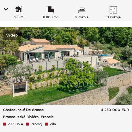
386 m²
11 800 m²
6 Pokoje
10 Pokoje
Video
Chateauneuf De Grasse
4 250 000
EUR
Francouzská Riviéra, Francie
V3710VA
Prodej
Vila