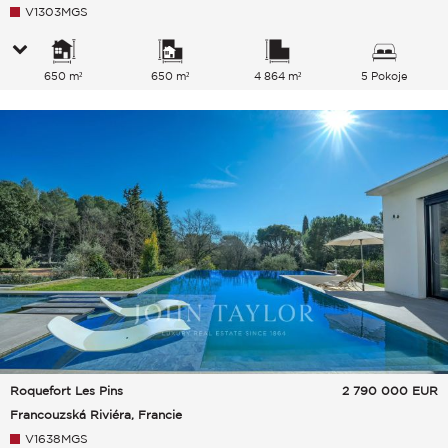
V1303MGS
650 m²
650 m²
4 864 m²
5 Pokoje
Roquefort Les Pins
2 790 000
EUR
Francouzská Riviéra, Francie
V1638MGS