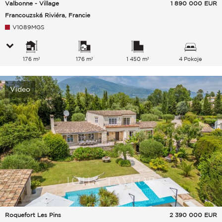
Valbonne - Village
1 890 000
EUR
Francouzská Riviéra, Francie
V1089MGS
176 m²
176 m²
1 450 m²
4 Pokoje
Video
Roquefort Les Pins
2 390 000
EUR