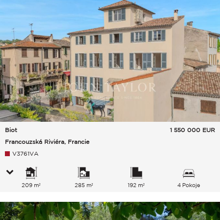
Biot
1 550 000
EUR
Francouzská Riviéra, Francie
V3761VA
209 m²
285 m²
192 m²
4 Pokoje