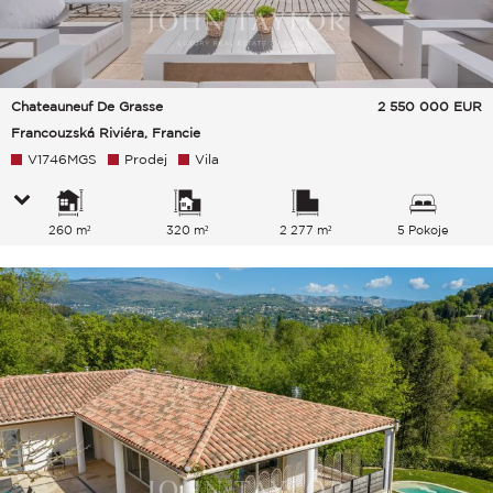
Chateauneuf De Grasse
2 550 000
EUR
Francouzská Riviéra, Francie
V1746MGS
Prodej
Vila
260 m²
320 m²
2 277 m²
5 Pokoje