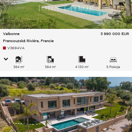
Valbonne
3 990 000
EUR
Francouzská Riviéra, Francie
V3694VA
364 m²
364 m²
4 130 m²
5 Pokoje