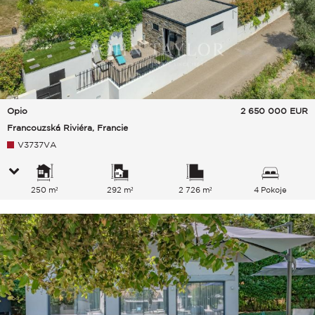
Opio
2 650 000
EUR
Francouzská Riviéra, Francie
V3737VA
250 m²
292 m²
2 726 m²
4 Pokoje