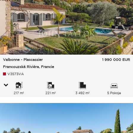
Valbonne - Plascassier
1 990 000
EUR
Francouzská Riviéra, Francie
V3573VA
217 m²
221 m²
3 492 m²
5 Pokoje