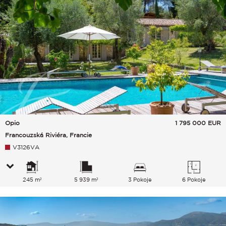
Opio
1 795 000
EUR
Francouzská Riviéra, Francie
V3126VA
245 m²
5 939 m²
3 Pokoje
6 Pokoje