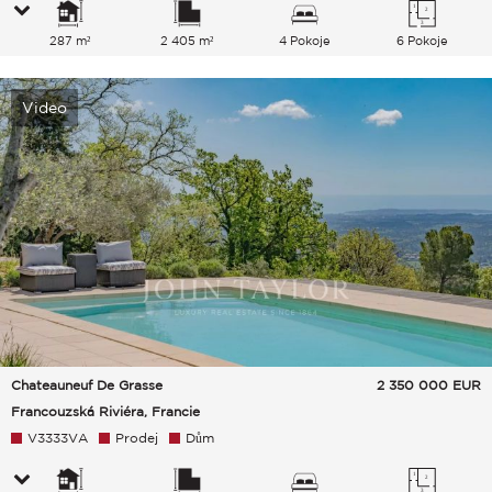
287 m²
2 405 m²
4 Pokoje
6 Pokoje
Video
Chateauneuf De Grasse
2 350 000
EUR
Francouzská Riviéra, Francie
V3333VA
Prodej
Dům