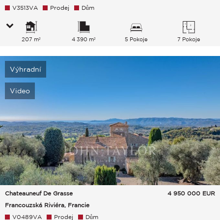
V3513VA
Prodej
Dům
207 m²
4 390 m²
5 Pokoje
7 Pokoje
Výhradní
Video
Chateauneuf De Grasse
4 950 000
EUR
Francouzská Riviéra, Francie
V0489VA
Prodej
Dům