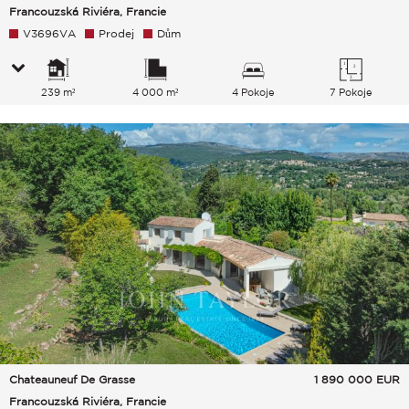
Francouzská Riviéra, Francie
V3696VA
Prodej
Dům
239 m²
4 000 m²
4 Pokoje
7 Pokoje
Chateauneuf De Grasse
1 890 000
EUR
Francouzská Riviéra, Francie