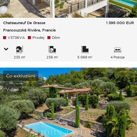
Chateauneuf De Grasse
1 395 000
EUR
Francouzská Riviéra, Francie
V3736VA
Prodej
Dům
235 m²
236 m²
5 069 m²
4 Pokoje
Co-exkluzivní
Video