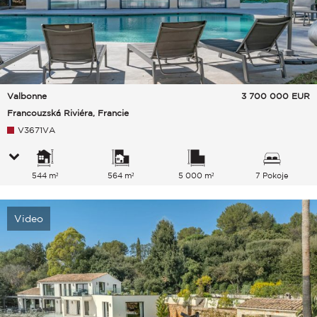
Valbonne
3 700 000
EUR
Francouzská Riviéra, Francie
V3671VA
544 m²
564 m²
5 000 m²
7 Pokoje
Video