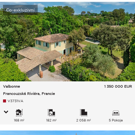
Co-exkluzivní
Valbonne
1 350 000
EUR
Francouzská Riviéra, Francie
V3731VA
168 m²
182 m²
2 058 m²
5 Pokoje