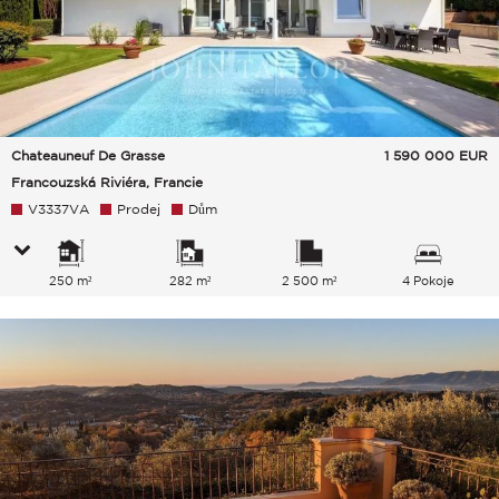
Chateauneuf De Grasse
1 590 000
EUR
Francouzská Riviéra, Francie
V3337VA
Prodej
Dům
250 m²
282 m²
2 500 m²
4 Pokoje