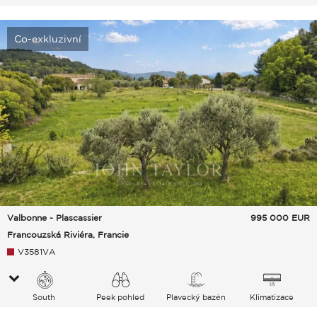
Co-exkluzivní
Valbonne - Plascassier
995 000
EUR
Francouzská Riviéra, Francie
V3581VA
South
Peek pohled
Plavecký bazén
Klimatizace
Moře