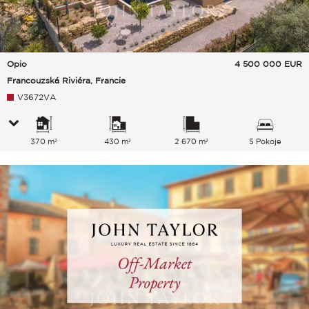
Opio
4 500 000
EUR
Francouzská Riviéra, Francie
V3672VA
370 m²
430 m²
2 670 m²
5 Pokoje