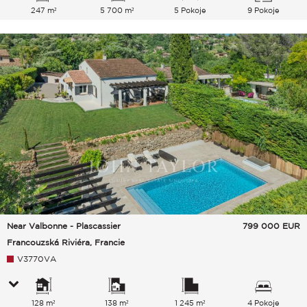
247 m²
5 700 m²
5 Pokoje
9 Pokoje
Near Valbonne - Plascassier
799 000
EUR
Francouzská Riviéra, Francie
V3770VA
128 m²
138 m²
1 245 m²
4 Pokoje