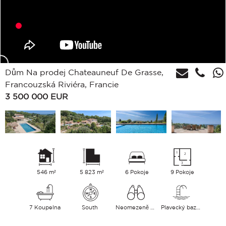
Dům Na prodej Chateauneuf De Grasse,
Francouzská Riviéra, Francie
3 500 000
EUR
546 m²
5 823 m²
6 Pokoje
9 Pokoje
7 Koupelna
South
Neomezeně Venkov Hory
Plavecký bazén