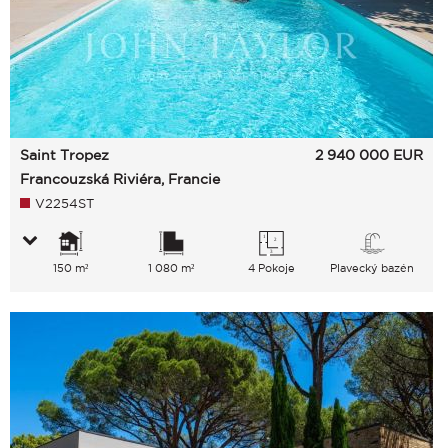
Saint Tropez
2 940 000
EUR
Francouzská Riviéra, Francie
V2254ST
150 m²
1 080 m²
4 Pokoje
Plavecký bazén