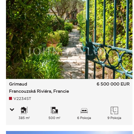
Grimaud
6 500 000
EUR
Francouzská Riviéra, Francie
V2234ST
385 m²
500 m²
6 Pokoje
9 Pokoje