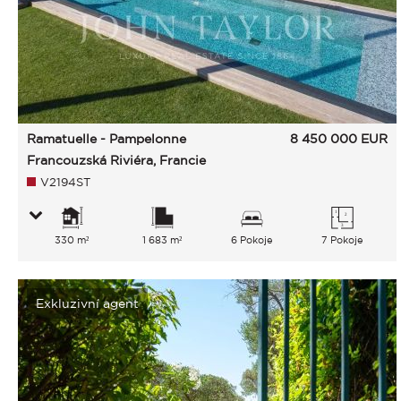
Ramatuelle - Pampelonne
8 450 000
EUR
Francouzská Riviéra, Francie
V2194ST
330 m²
1 683 m²
6 Pokoje
7 Pokoje
Exkluzivní agent