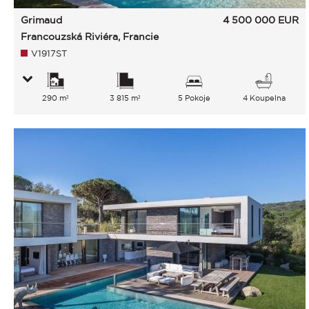
Grimaud
4 500 000
EUR
Francouzská Riviéra, Francie
V1917ST
290 m²
3 815 m²
5 Pokoje
4 Koupelna