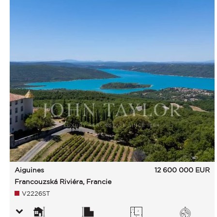
Aiguines
12 600 000
EUR
Francouzská Riviéra, Francie
V2226ST