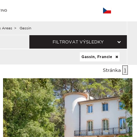
ING
g Areas
>
Gassin
FILTROVAT VÝSLEDKY
Gassin, Francie
Stránka
1