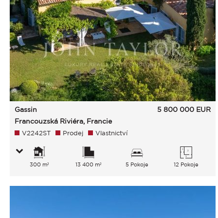
Gassin
5 800 000
EUR
Francouzská Riviéra, Francie
V2242ST
Prodej
Vlastnictví
300 m²
13 400 m²
5 Pokoje
12 Pokoje