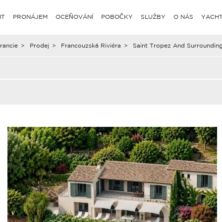
IT
PRONÁJEM
OCEŇOVÁNÍ
POBOČKY
SLUŽBY
O NÁS
YACHT
rancie
>
Prodej
>
Francouzská Riviéra
>
Saint Tropez And Surroundin