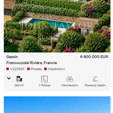
Gassin
6 800 000
EUR
Francouzská Riviéra, Francie
V2253ST
Prodej
Vlastnictví
265 m²
7 Pokoje
Neomezeně
Plavecký bazén
Moře