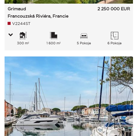
Grimaud
2 250 000
EUR
Francouzská Riviéra, Francie
V2244ST
300 m²
1 600 m²
5 Pokoje
6 Pokoje