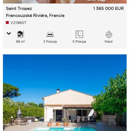
Saint Tropez
1 365 000
EUR
Francouzská Riviéra, Francie
V2196ST
88 m²
3 Pokoje
5 Pokoje
West