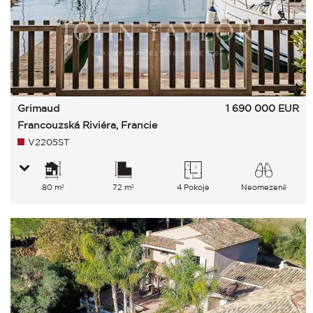
Grimaud
1 690 000
EUR
Francouzská Riviéra, Francie
V2205ST
80 m²
72 m²
4 Pokoje
Neomezeně
Moře