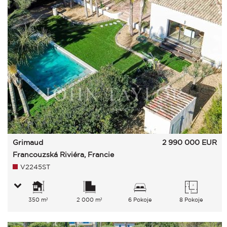
Grimaud
2 990 000
EUR
Francouzská Riviéra, Francie
V2245ST
350 m²
2 000 m²
6 Pokoje
8 Pokoje