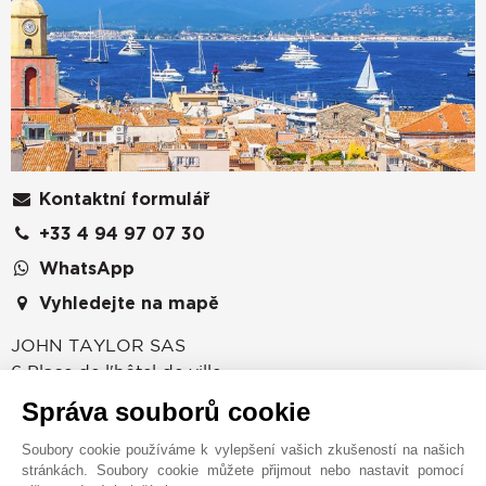
Kontaktní formulář
+33 4 94 97 07 30
WhatsApp
Vyhledejte na mapě
JOHN TAYLOR SAS
6 Place de l'hôtel de ville
83990
SAINT TROPEZ
Správa souborů cookie
Var
,
FRANCIE
Soubory cookie používáme k vylepšení vašich zkušeností na našich
Kancelář John Taylor v Saint-Tropez se zaměřuje na
stránkách. Soubory cookie můžete přijmout nebo nastavit pomocí
prodej, pronájem a správu luxusních nemovitostí.