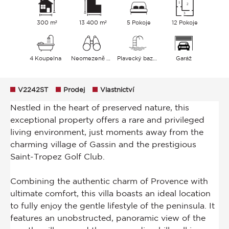
300 m²
13 400 m²
5 Pokoje
12 Pokoje
4 Koupelna
Neomezeně Vesnice Hills Moře
Plavecký bazén
Garáž
V2242ST
Prodej
Vlastnictví