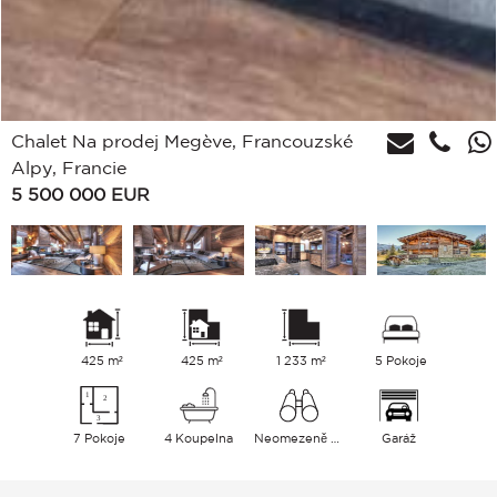
Chalet Na prodej Megève, Francouzské
Alpy, Francie
5 500 000
EUR
425 m²
425 m²
1 233 m²
5 Pokoje
7 Pokoje
4 Koupelna
Neomezeně Hory
Garáž