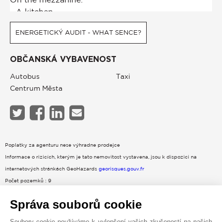
ENERGETICKÝ AUDIT - WHAT SENCE?
OBČANSKÁ VYBAVENOST
Autobus
Taxi
Centrum Města
Poplatky za agenturu nese výhradne prodejce
Informace o rizicích, kterým je tato nemovitost vystavena, jsou k dispozici na
internetových stránkách GeoHazards
georisques.gouv.fr
Počet pozemků : 9
Roční poplatky : 1 320 €
Správa souborů cookie
Žádné probíhající řízení vedené na základě článků 29-1 A a 29-1 zákona č. 65-557 ze
dne 10. července 1965 a článku L.615-6 CCH.
Soubory cookie používáme k vylepšení vašich zkušeností na našich