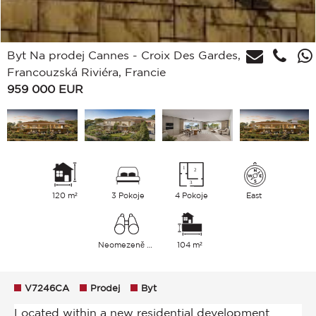
Byt Na prodej Cannes - Croix Des Gardes,
Francouzská Riviéra, Francie
959 000
EUR
120 m²
3 Pokoje
4 Pokoje
East
Neomezeně Hills
104 m²
V7246CA
Prodej
Byt