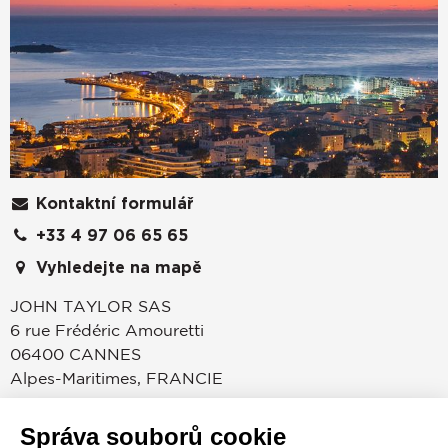
Kontaktní formulář
+33 4 97 06 65 65
Vyhledejte na mapě
JOHN TAYLOR SAS
6 rue Frédéric Amouretti
06400
CANNES
Alpes-Maritimes
,
FRANCIE
Cannes je již od svého objevení Lordem Broughamem
Správa souborů cookie
roku 1834 světově proslulý díky svému klimatu,