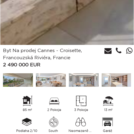
Byt Na prodej Cannes - Croisette,
Francouzská Riviéra, Francie
2 490 000
EUR
85 m²
2 Pokoje
3 Pokoje
13 m²
Podlaha 2/10
South
Neomezeně Park Moře
Garáž