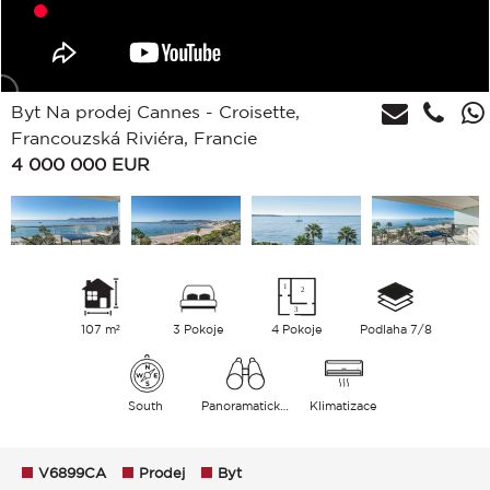
Byt Na prodej Cannes - Croisette,
Francouzská Riviéra, Francie
4 000 000
EUR
107 m²
3 Pokoje
4 Pokoje
Podlaha 7/8
South
Panoramatický Moře
Klimatizace
V6899CA
Prodej
Byt