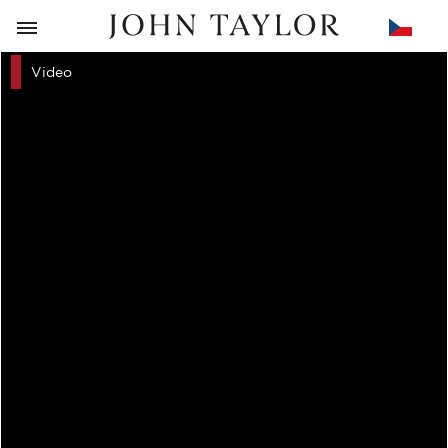
ZPĚT
Video