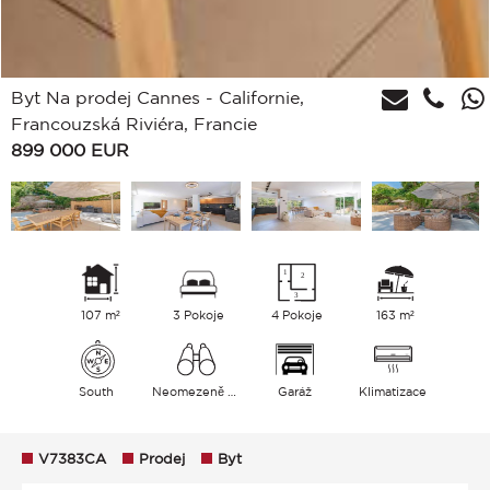
Byt Na prodej Cannes - Californie,
Francouzská Riviéra, Francie
899 000
EUR
107 m²
3 Pokoje
4 Pokoje
163 m²
South
Neomezeně Zeleň
Garáž
Klimatizace
V7383CA
Prodej
Byt