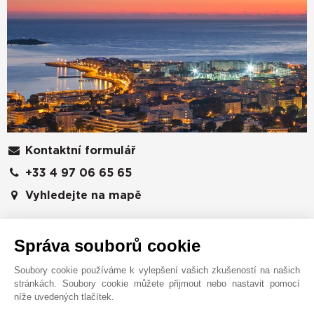
Kontaktní formulář
+33 4 97 06 65 65
Vyhledejte na mapě
JOHN TAYLOR SAS
6 rue Frédéric Amouretti
Správa souborů cookie
06400
CANNES
Soubory cookie používáme k vylepšení vašich zkušeností na našich
Alpes-Maritimes
,
FRANCIE
stránkách. Soubory cookie můžete přijmout nebo nastavit pomocí
Cannes je již od svého objevení Lordem Broughamem
níže uvedených tlačítek.
roku 1834 světově proslulý díky svému klimatu,