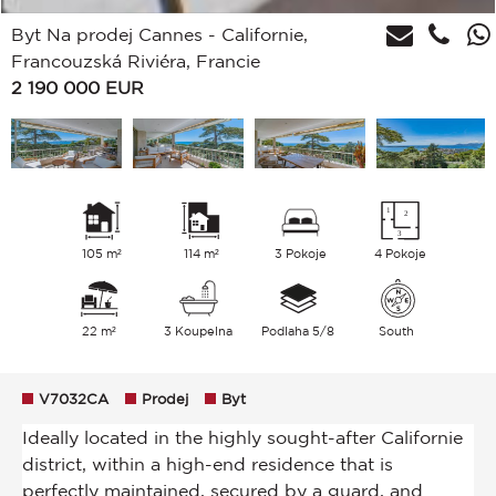
Byt Na prodej Cannes - Californie,
Francouzská Riviéra, Francie
2 190 000
EUR
105 m²
114 m²
3 Pokoje
4 Pokoje
22 m²
3 Koupelna
Podlaha 5/8
South
V7032CA
Prodej
Byt