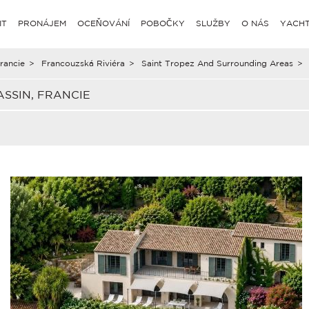
IT
PRONÁJEM
OCEŇOVÁNÍ
POBOČKY
SLUŽBY
O NÁS
YACHT
rancie
>
Francouzská Riviéra
>
Saint Tropez And Surrounding Areas
>
SSIN, FRANCIE