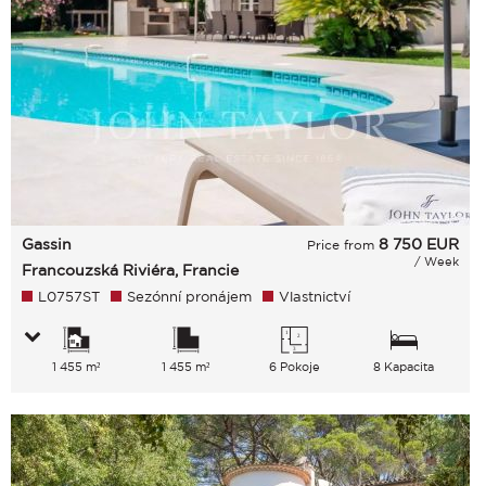
Gassin
8 750
EUR
Price from
/ Week
Francouzská Riviéra, Francie
L0757ST
Sezónní pronájem
Vlastnictví
1 455 m²
1 455 m²
6 Pokoje
8 Kapacita