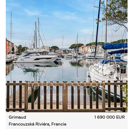
Grimaud
1 690 000
EUR
Francouzská Riviéra, Francie