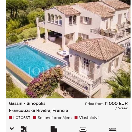
Gassin - Sinopolis
11 000
EUR
Price from
/ Week
Francouzská Riviéra, Francie
L0706ST
Sezónní pronájem
Vlastnictví