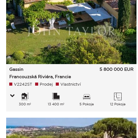
Gassin
5 800 000
EUR
Francouzská Riviéra, Francie
V2242ST
Prodej
Vlastnictví
300 m²
13 400 m²
5 Pokoje
12 Pokoje