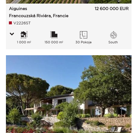
Aiguines
12 600 000
EUR
Francouzská Riviéra, Francie
V2226ST
1 000 m²
150 000 m²
30 Pokoje
South