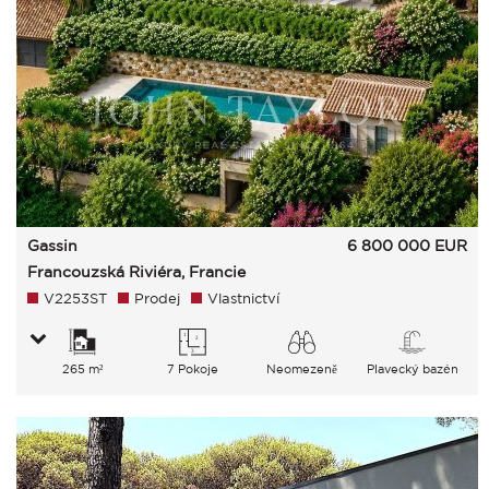
Gassin
6 800 000
EUR
Francouzská Riviéra, Francie
V2253ST
Prodej
Vlastnictví
265 m²
7 Pokoje
Neomezeně
Plavecký bazén
Moře