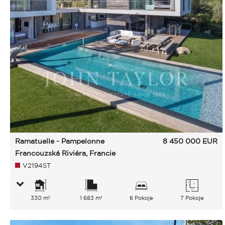
Ramatuelle - Pampelonne
8 450 000
EUR
Francouzská Riviéra, Francie
V2194ST
330 m²
1 683 m²
6 Pokoje
7 Pokoje