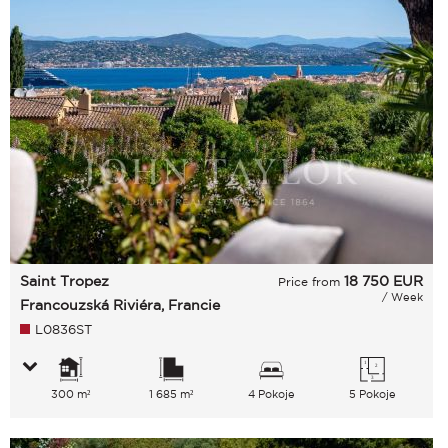
Saint Tropez
18 750
EUR
Price from
/ Week
Francouzská Riviéra, Francie
L0836ST
300 m²
1 685 m²
4 Pokoje
5 Pokoje