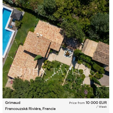
Grimaud
10 000
EUR
Price from
/ Week
Francouzská Riviéra, Francie