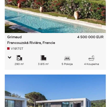
Grimaud
4 500 000
EUR
Francouzská Riviéra, Francie
V1917ST
290 m²
3 815 m²
5 Pokoje
4 Koupelna