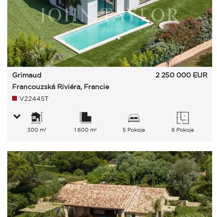
Grimaud
2 250 000
EUR
Francouzská Riviéra, Francie
V2244ST
300 m²
1 600 m²
5 Pokoje
6 Pokoje