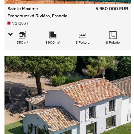
Sainte Maxime
5 950 000
EUR
Francouzská Riviéra, Francie
V2128ST
350 m²
1 900 m²
5 Pokoje
8 Pokoje