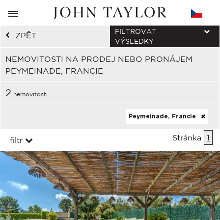
FILTROVAT
ZPĚT
VÝSLEDKY
NEMOVITOSTI NA PRODEJ NEBO PRONÁJEM
PEYMEINADE, FRANCIE
2
nemovitosti
Peymeinade, Francie
Stránka
1
filtr