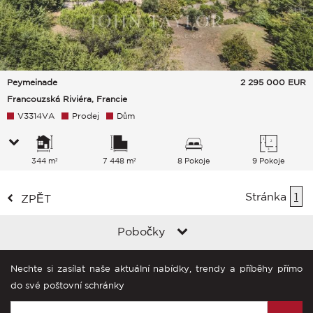
Peymeinade
2 295 000
EUR
Francouzská Riviéra, Francie
V3314VA
Prodej
Dům
344 m²
7 448 m²
8 Pokoje
9 Pokoje
Stránka
1
ZPĚT
Pobočky
Nechte si zasílat naše aktuální nabídky, trendy a příběhy přímo
do své poštovní schránky