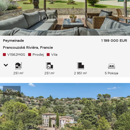
Peymeinade
1 199 000
EUR
Francouzská Riviéra, Francie
V1562MGS
Prodej
Vila
251 m²
251 m²
2 951 m²
5 Pokoje
Video