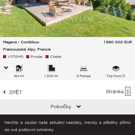
Megeve - Combloux
1 690 000
EUR
Francouzské Alpy, Francie
V1170MG
Prodej
Chalet
164 m²
1 200 m²
5 Pokoje
Top floor/3
Stránka
1
ZPĚT
Pobočky
Nechte si zasílat naše aktuální nabídky, trendy a příběhy přímo
do své poštovní schránky