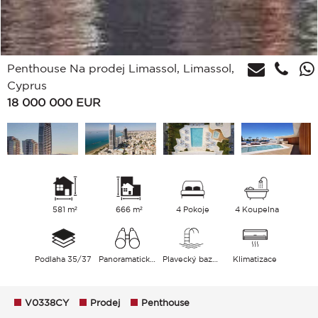
Penthouse Na prodej Limassol, Limassol,
Cyprus
18 000 000
EUR
581 m²
666 m²
4 Pokoje
4 Koupelna
Podlaha 35/37
Panoramatický Moře
Plavecký bazén
Klimatizace
V0338CY
Prodej
Penthouse