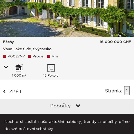
Féchy
16 000 000
CHF
Vaud Lake Side, Švýcarsko
V0027NY
Prodej
Vila
1 000 m²
15 Pokoje
Stránka
1
ZPĚT
Pobočky
Nechte si zasílat naše aktuální nabídky, trendy a příběhy přímo
do své poštovní schránky