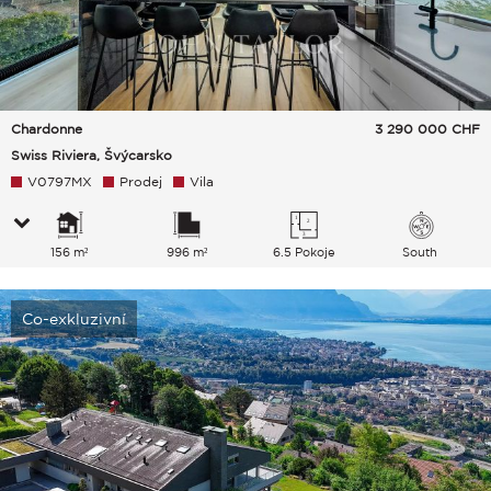
Chardonne
3 290 000
CHF
Swiss Riviera, Švýcarsko
V0797MX
Prodej
Vila
156 m²
996 m²
6.5 Pokoje
South
Co-exkluzivní