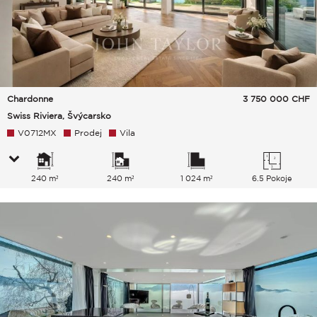
Chardonne
3 750 000
CHF
Swiss Riviera, Švýcarsko
V0712MX
Prodej
Vila
240 m²
240 m²
1 024 m²
6.5 Pokoje