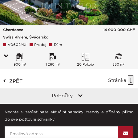
Chardonne
14 900 000
CHF
Swiss Riviera, Švýcarsko
V0602MX
Prodej
Dům
900 m²
1 260 m²
20 Pokoje
350 m²
Stránka
1
ZPĚT
Pobočky
Nechte si zasílat naše aktuální nabídky, trendy a příběhy přímo
do své poštovní schránky