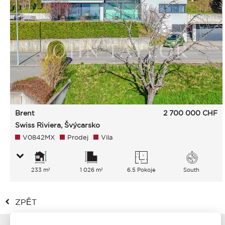
Brent
2 700 000
CHF
Swiss Riviera, Švýcarsko
V0842MX
Prodej
Vila
233 m²
1 026 m²
6.5 Pokoje
South
ZPĚT