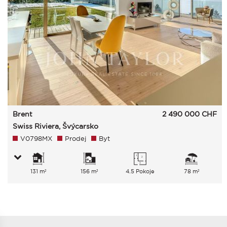
Brent
2 490 000
CHF
Swiss Riviera, Švýcarsko
V0798MX
Prodej
Byt
131 m²
156 m²
4.5 Pokoje
78 m²