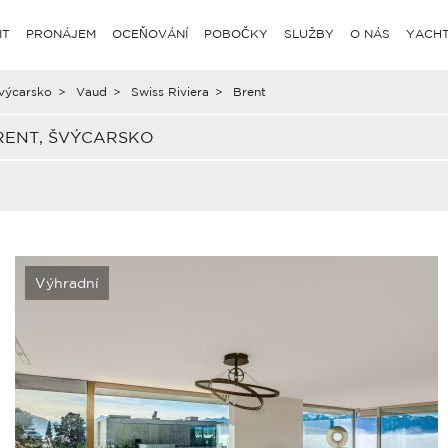
IT
PRONÁJEM
OCEŇOVÁNÍ
POBOČKY
SLUŽBY
O NÁS
YACHT
výcarsko
>
Vaud
>
Swiss Riviera
>
Brent
RENT, ŠVÝCARSKO
Výhradní