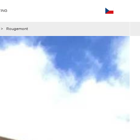
ING
>
Rougemont