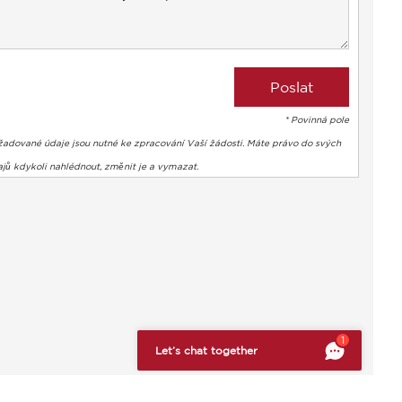
* Povinná pole
žadované údaje jsou nutné ke zpracování Vaší žádosti. Máte právo do svých
jů kdykoli nahlédnout, změnit je a vymazat.
bte si svá preference a kontrolujte, jak jsou vaše informace z
1
Let’s chat together