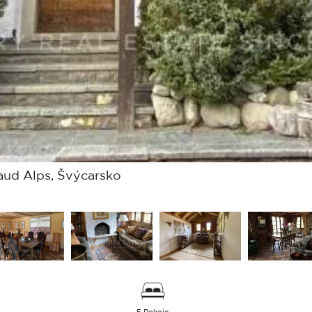
ud Alps, Švýcarsko
5 Pokoje