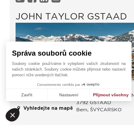
JOHN TAYLOR GSTAAD
Správa souborů cookie
Soubory cookie používáme k vylepšení vašich zkušeností na
našich stránkách. Soubory cookie můžete přijmout nebo nastavit
pomocí níže uvedených tlačítek.
Consentements certifiés par
John Taylor Gstaad AG
Kontaktní formulář
Zavřít
Nastavení
Přijmout všechny
Dorfstrasse 60, SAANE
+41 33 748 11 44
3792
GSTAAD
Platforma pro správu souhlasů: Upravte si své volby
Axeptio consent
Vyhledejte na mapě
Bern
,
ŠVÝCARSKO
Naše platforma vám umožňuje přizpůsobit a spravovat vaše na