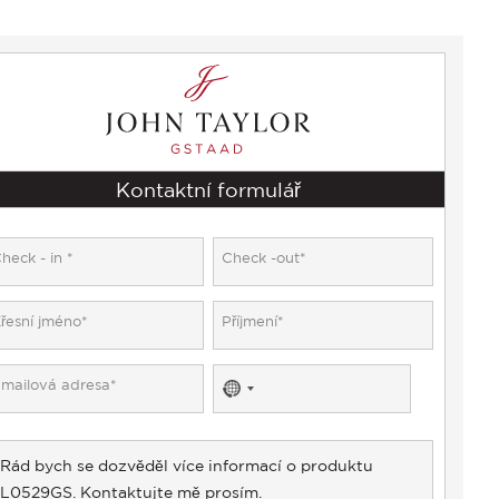
Kontaktní formulář
No
country
selected