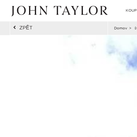
KOUP
ZPĚT
Domov
>
š