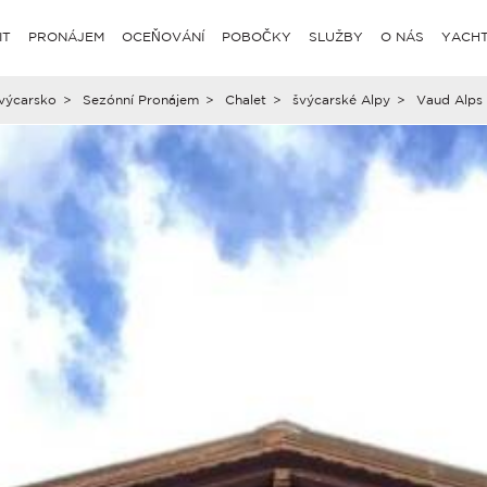
IT
PRONÁJEM
OCEŇOVÁNÍ
POBOČKY
SLUŽBY
O NÁS
YACHT
výcarsko
>
Sezónní Pronájem
>
Chalet
>
švýcarské Alpy
>
Vaud Alps