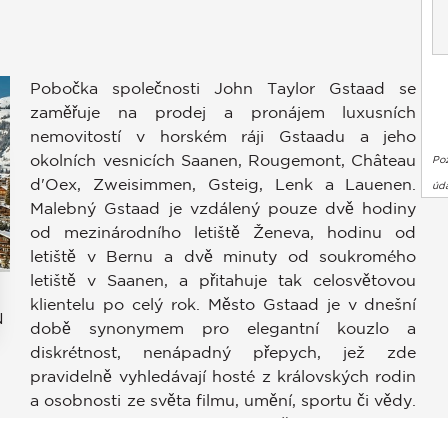
Pobočka společnosti John Taylor Gstaad se
zaměřuje na prodej a pronájem luxusních
nemovitostí v horském ráji Gstaadu a jeho
okolních vesnicích Saanen, Rougemont, Château
Po
d'Oex, Zweisimmen, Gsteig, Lenk a Lauenen.
úda
Malebný Gstaad je vzdálený pouze dvě hodiny
od mezinárodního letiště Ženeva, hodinu od
letiště v Bernu a dvě minuty od soukromého
letiště v Saanen, a přitahuje tak celosvětovou
klientelu po celý rok. Město Gstaad je v dnešní
N
době synonymem pro elegantní kouzlo a
diskrétnost, nenápadný přepych, jež zde
stavení soukromí, čímž zajišťuje dodržování předpisů. Přizpůso
pravidelně vyhledávají hosté z královských rodin
a osobnosti ze světa filmu, umění, sportu či vědy.
I navzdory své eleganci a přepychu si však
Gstaad zachoval své skutečné alpské jádro a