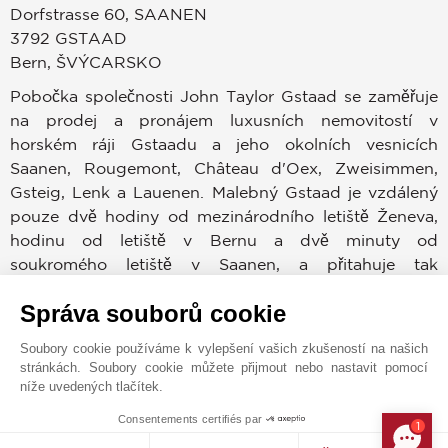
Dorfstrasse 60, SAANEN
3792
GSTAAD
Bern
,
ŠVÝCARSKO
Pobočka společnosti John Taylor Gstaad se zaměřuje
na prodej a pronájem luxusních nemovitostí v
horském ráji Gstaadu a jeho okolních vesnicích
Saanen, Rougemont, Château d'Oex, Zweisimmen,
Gsteig, Lenk a Lauenen. Malebný Gstaad je vzdálený
pouze dvě hodiny od mezinárodního letiště Ženeva,
hodinu od letiště v Bernu a dvě minuty od
soukromého letiště v Saanen, a přitahuje tak
celosvětovou klientelu po celý rok. Město Gstaad je v
Správa souborů cookie
dnešní době synonymem pro elegantní kouzlo a
diskrétnost, nenápadný přepych, jež zde pravidelně
Soubory cookie používáme k vylepšení vašich zkušeností na našich
vyhledávají hosté z královských rodin a osobnosti ze
stránkách. Soubory cookie můžete přijmout nebo nastavit pomocí
světa filmu, umění, sportu či vědy. I navzdory své
níže uvedených tlačítek.
eleganci a přepychu si však Gstaad zachoval své
Consentements certifiés par
1
skutečné alpské jádro a praktičnost. Je hrdý na svou
MAKE ENQUIRY