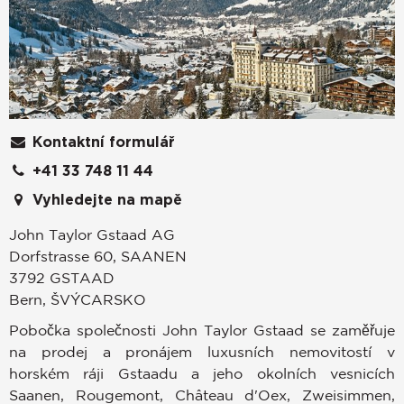
Kontaktní formulář
+41 33 748 11 44
Vyhledejte na mapě
John Taylor Gstaad AG
Dorfstrasse 60, SAANEN
3792
GSTAAD
Bern
,
ŠVÝCARSKO
Pobočka společnosti John Taylor Gstaad se zaměřuje
na prodej a pronájem luxusních nemovitostí v
horském ráji Gstaadu a jeho okolních vesnicích
Saanen, Rougemont, Château d'Oex, Zweisimmen,