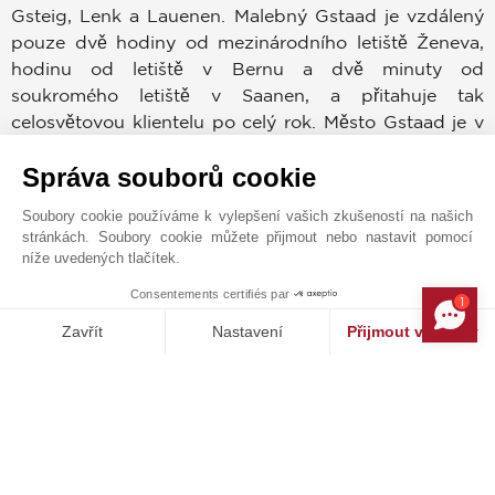
Gsteig, Lenk a Lauenen. Malebný Gstaad je vzdálený
pouze dvě hodiny od mezinárodního letiště Ženeva,
hodinu od letiště v Bernu a dvě minuty od
soukromého letiště v Saanen, a přitahuje tak
celosvětovou klientelu po celý rok. Město Gstaad je v
dnešní době synonymem pro elegantní kouzlo a
Správa souborů cookie
diskrétnost, nenápadný přepych, jež zde pravidelně
vyhledávají hosté z královských rodin a osobnosti ze
Soubory cookie používáme k vylepšení vašich zkušeností na našich
světa filmu, umění, sportu či vědy. I navzdory své
stránkách. Soubory cookie můžete přijmout nebo nastavit pomocí
eleganci a přepychu si však Gstaad zachoval své
níže uvedených tlačítek.
skutečné alpské jádro a praktičnost. Je hrdý na svou
Consentements certifiés par
1
tradici, kterou doslova žije a dýchá každým dnem.
MAKE ENQUIRY
Zavřít
Nastavení
Přijmout všechny
Gstaad má 200 farem, z nichž 80 si stále zakládá na
tradičních alpských pastvinách, na nichž se pase
Platforma pro správu souhlasů: Upravte si své volby
Axeptio consent
kolem 7000 krav. Mimo to je v létě i v zimě k dispozici
Naše platforma vám umožňuje přizpůsobit a spravovat vaše nasta
široká škála možností, jak kvalitně a rozmanitě strávit
volný čas.Každý rok se v oblasti koná množství
kulturních a sportovních akcí, mezi něž se řadí i
celosvětově známé události. Podél dopravně klidné