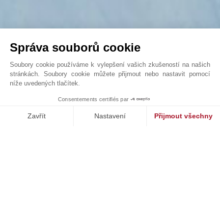
Správa souborů cookie
Soubory cookie používáme k vylepšení vašich zkušeností na našich
stránkách. Soubory cookie můžete přijmout nebo nastavit pomocí
níže uvedených tlačítek.
Teď, nebo nikdy! Luxusní chata v Plans-Mayens
Consentements certifiés par
John Taylor Crans-Montana - V0285CR
Zavřít
Nastavení
Přijmout všechny
Platforma pro správu souhlasů: Upravte si své volby
Axeptio consent
Naše platforma vám umožňuje přizpůsobit a spravovat vaše nasta
NAŠE ÚSPĚCHY
PRODÁNO
st