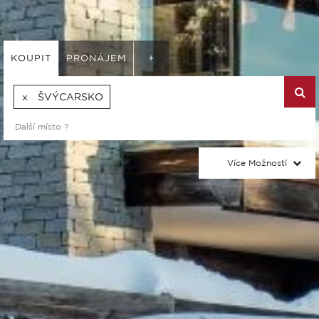
KOUPIT
PRONÁJEM
+
ŠVÝCARSKO
Více Možností