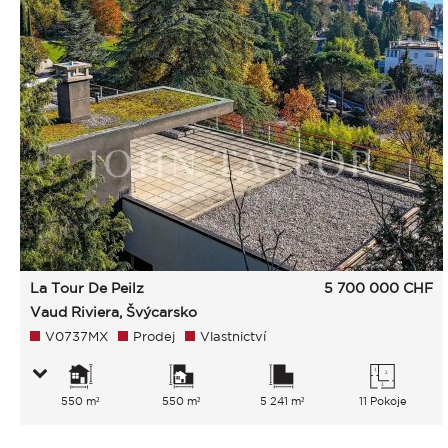
La Tour De Peilz
5 700 000
CHF
Vaud Riviera, Švýcarsko
V0737MX
Prodej
Vlastnictví
550 m²
550 m²
5 241 m²
11 Pokoje