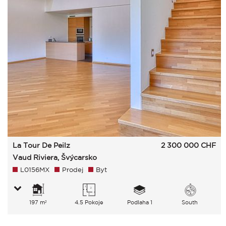
La Tour De Peilz
2 300 000
CHF
Vaud Riviera, Švýcarsko
L0156MX
Prodej
Byt
197 m²
4.5 Pokoje
Podlaha 1
South