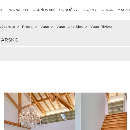
IT
PRONÁJEM
OCEŇOVÁNÍ
POBOČKY
SLUŽBY
O NÁS
YACHT
výcarsko
>
Prodej
>
Vaud
>
Vaud Lake Side
>
Vaud Riviera
ÝCARSKO