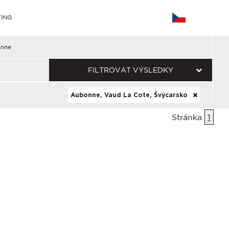
ING
nne
FILTROVAT VÝSLEDKY
Aubonne, Vaud La Cote, Švýcarsko
Stránka
1