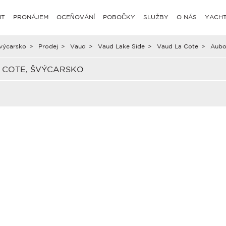
IT
PRONÁJEM
OCEŇOVÁNÍ
POBOČKY
SLUŽBY
O NÁS
YACHT
výcarsko
>
Prodej
>
Vaud
>
Vaud Lake Side
>
Vaud La Cote
>
Aubo
 COTE, ŠVÝCARSKO