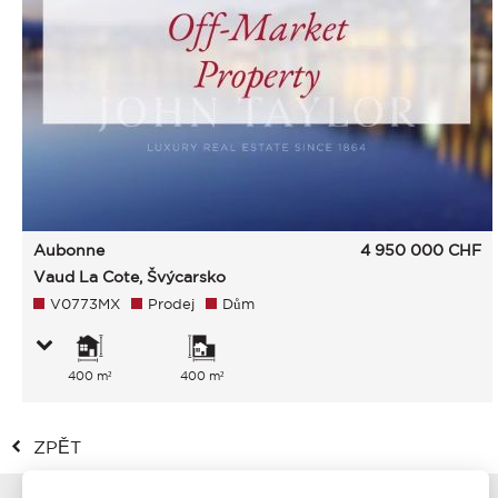
Aubonne
4 950 000
CHF
Vaud La Cote, Švýcarsko
V0773MX
Prodej
Dům
400 m²
400 m²
ZPĚT