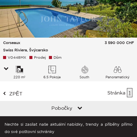
Corseaux
3 590 000
CHF
Swiss Riviera, Švýcarsko
V0448MX
Prodej
Dům
220 m²
6.5 Pokoje
South
Panoramatický
jezero Hory
Stránka
1
ZPĚT
Pobočky
Nechte si zasílat naše aktuální nabídky, trendy a příběhy přímo
do své poštovní schránky