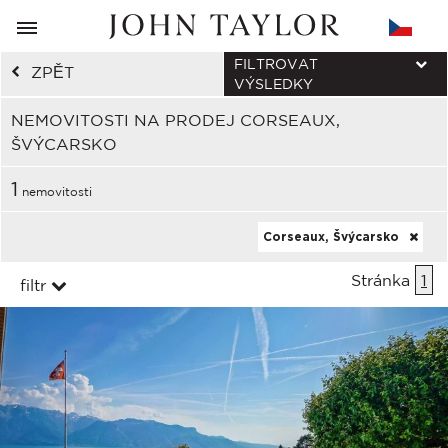
FILTROVAT
ZPĚT
VÝSLEDKY
NEMOVITOSTI NA PRODEJ CORSEAUX,
ŠVÝCARSKO
1
nemovitosti
Corseaux, Švýcarsko
Stránka
1
filtr