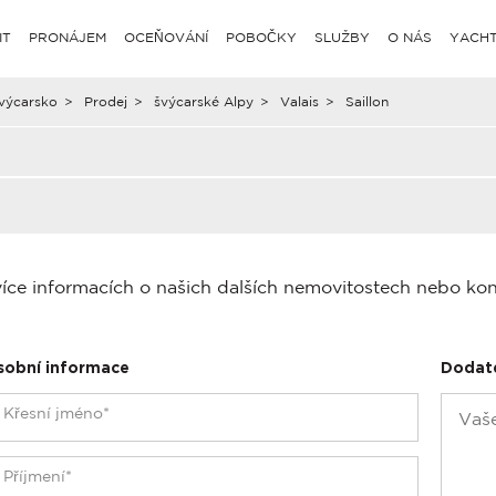
IT
PRONÁJEM
OCEŇOVÁNÍ
POBOČKY
SLUŽBY
O NÁS
YACHT
výcarsko
>
Prodej
>
švýcarské Alpy
>
Valais
>
Saillon
více informacích o našich dalších nemovitostech nebo ko
sobní informace
Dodat