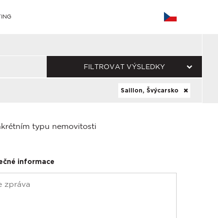
ING
FILTROVAT VÝSLEDKY
Saillon, Švýcarsko
nkrétním typu nemovitosti
ečné informace