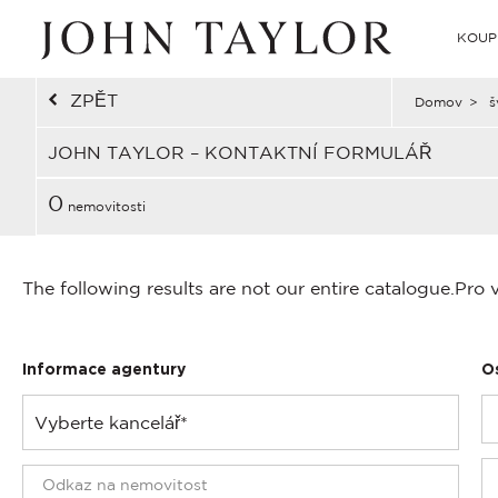
KOUP
ZPĚT
Domov
>
š
JOHN TAYLOR – KONTAKTNÍ FORMULÁŘ
0
nemovitosti
The following results are not our entire catalogue.
Pro 
Informace agentury
O