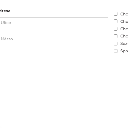
dresa
Chc
Chc
Chc
Chc
Sez
Spr